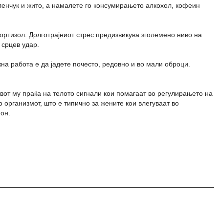
еленчук и жито, а намалете го консумирањето алкохол, кофеин
ортизол. Долготрајниот стрес предизвикува зголемено ниво на
 срцев удар.
на работа е да јадете почесто, редовно и во мали оброци.
ивот му праќа на телото сигнали кои помагаат во регулирањето на
 организмот, што е типично за жените кои влегуваат во
он.