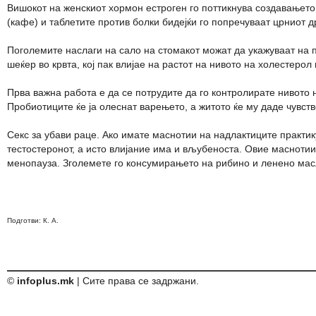
Вишокот на женскиот хормон естроген го поттикнува создавањето 
(кафе) и таблетите против болки бидејќи го попречуваат црниот 
Поголемите наслаги на сало на стомакот можат да укажуваат на 
шеќер во крвта, кој пак влијае на растот на нивото на холестеро
Прва важна работа е да се потрудите да го контролирате нивото 
Пробиотиците ќе ја олеснат варењето, а житото ќе му даде чувств
Секс за убави раце. Ако имате маснотии на надлактиците практик
тестостеронот, а исто влијание има и вљубеноста. Овие маснотии
менопауза. Зголемете го консумирањето на рибино и ленено масло
Подготви: К. А.
©
infoplus.mk
| Сите права се задржани.