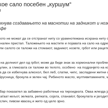
кое сало посебен „куршум“
4
ува создавањето на маснотии на задникот и нозет
афе
лото не можат да се отстранат ниту со урамнотежана исхрана ниту 
инален пристап. Таложењето на мастите и појавата на сало на одр
дали салото се таложи на стомакот, задникот, нозете, грбот или рац
на долниот дел од грбот, може да биде знак за хормонални проблеми
сулин, а гликозата се таложи во телото, особено на подрачјето на к
 да се избегнува алкохол, бел леб, слатки, чипс, засладени житни 
брусница, брокула и зелен чај. Рибиното масло, мултивитамините, м
ар показател за забавено работење на тироидеата. Оваа жлезда ја
ѓаат кељот, зелката, репката, сојата, спанаќот, брокулата и јагоди
ослич, пивски квасец и жито од цело зрно.