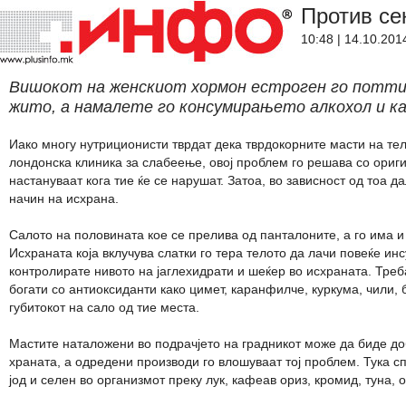
Против се
10:48 | 14.10.201
Вишокот на женскиот хормон естроген го поттикн
жито, а намалете го консумирањето алкохол и к
Иако многу нутриционисти тврдат дека тврдокорните масти на те
лондонска клиника за слабеење, овој проблем го решава со ориг
настануваат кога тие ќе се нарушат. Затоа, во зависност од тоа 
начин на исхрана.
Салото на половината кое се прелива од панталоните, а го има и 
Исхраната која вклучува слатки го тера телото да лачи повеќе ин
контролирате нивото на јаглехидрати и шеќер во исхраната. Треба
богати со антиоксиданти како цимет, каранфилче, куркума, чили, 
губитокот на сало од тие места.
Мастите наталожени во подрачјето на градникот може да биде доб
храната, а одредени производи го влошуваат тој проблем. Тука спа
јод и селен во организмот преку лук, кафеав ориз, кромид, туна, 