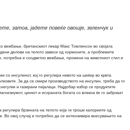
е, затоа, јадете повеќе овошје, зеленчук и
со вежбање, британскиот лекар Макс Томлинсон во својата
едени делови на телото зависи од хормоните, а проблемите
ете, потребна е соодветно вежбање, промени на животниот стил и
 со инсулинот, кој го регулира нивото на шеќер во крвта.
олковите. За да се смири производството на инсулин, треба да го
снегулки и газирани пијалаци. Најдобар избор се продуктите
агнезиумот, цинкот и исхраната богата со влакна ќе го забрзаат
 регулира брзината на телото која ги троши калориите од
те. Во овој случај е потребно да се интензивира внесувањето на