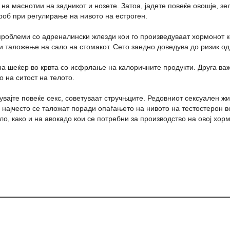
на маснотии на задникот и нозете. Затоа, јадете повеќе овошје, з
дроб при регулирање на нивото на естроген.
проблеми со адреналински жлезди кои го произведуваат хормонот к
л и таложење на сало на стомакот. Сето заедно доведува до ризик од
на шеќер во крвта со исфрлање на калоричните продукти. Друга важ
о на ситост на телото.
увајте повеќе секс, советуваат стручњците. Редовниот сексуален ж
 најчесто се таложат поради опаѓањето на нивото на тестостерон во
, како и на авокадо кои се потребни за производство на овој хорм