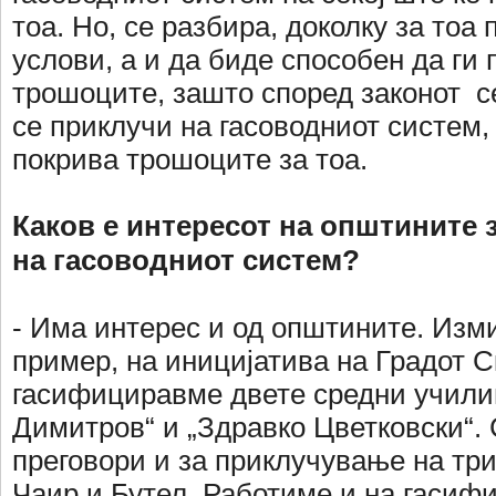
тоа. Но, се разбира, доколку за тоа 
услови, а и да биде способен да ги
трошоците, зашто според законот се
се приклучи на гасоводниот систем,
покрива трошоците за тоа.
Каков е интересот на општините
на гасоводниот систем?
- Има интерес и од општините. Изми
пример, на иницијатива на Градот С
гасифициравме двете средни учили
Димитров“ и „Здравко Цветковски“. 
преговори и за приклучување на тр
Чаир и Бутел. Работиме и на гасиф