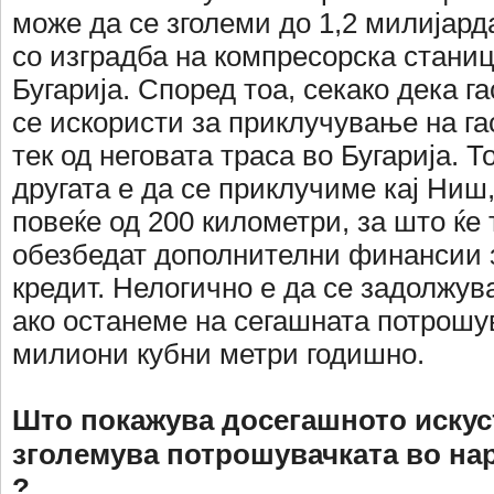
може да се зголеми до 1,2 милијард
со изградба на компресорска станиц
Бугарија. Според тоа, секако дека г
се искористи за приклучување на г
тек од неговата траса во Бугарија. Т
другата е да се приклучиме кај Ниш,
повеќе од 200 километри, за што ќе 
обезбедат дополнителни финансии з
кредит. Нелогично е да се задолжув
ако останеме на сегашната потрошу
милиони кубни метри годишно.
Што покажува досегашното искуст
зголемува потрошувачката во на
?