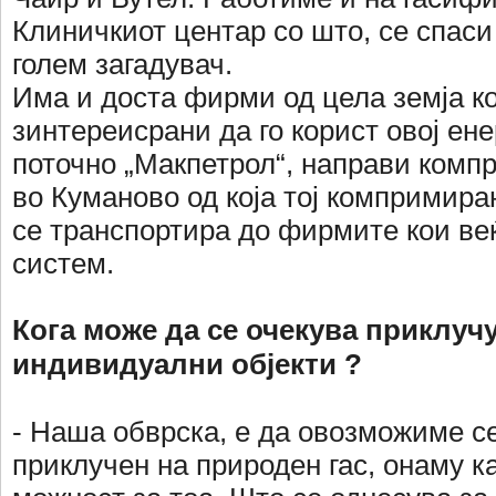
Клиничкиот центар со што, се спаси
голем загадувач.
Има и доста фирми од цела земја к
зинтереисрани да го корист овој ене
поточно „Макпетрол“, направи комп
во Куманово од која тој компримира
се транспортира до фирмите кои ве
систем.
Кога може да се очекува приклуч
индивидуални објекти ?
- Наша обврска, е да овозможиме се
приклучен на природен гас, онаму к