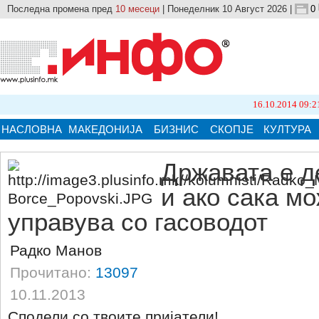
Последна промена пред
10 месеци
| Понеделник 10 Август 2026 |
0
16.10.2014 09:21
Бројот на п
НАСЛОВНА
МАКЕДОНИЈА
БИЗНИС
СКОПЈЕ
КУЛТУРА
Државата е д
и ако сака м
управува со гасоводот
Радко Манов
Прочитано:
13097
10.11.2013
Сподели со твоите пријатели!