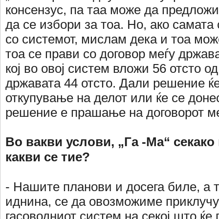
консензус, па таа може да предложи
да се избори за тоа. Но, ако самата
со системот, мислам дека и тоа мож
тоа се прави со договор меѓу држав
кој во овој систем вложи 56 отсто од
државата 44 отсто. Дали решение ќ
откупување на делот или ќе се доне
решение е прашање на договорот ме
Во вакви услови, „Га -Ма“ секак
какви се тие?
- Нашите планови и досега биле, а т
иднина, се да овозможиме приклуч
гасоводниот систем на секој што ќе 