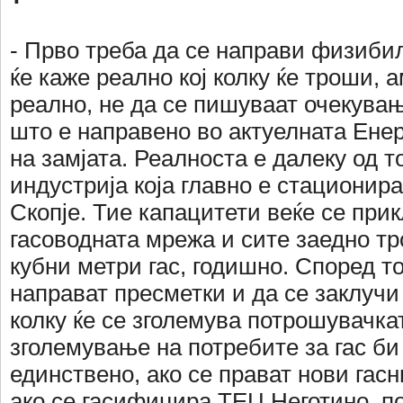
- Прво треба да се направи физибил
ќе каже реално кој колку ќе троши, 
реално, не да се пишуваат очекувањ
што е направено во актуелната Енер
на замјата. Реалноста е далеку од 
индустрија која главно е стационира
Скопје. Тие капацитети веќе се при
гасоводната мрежа и сите заедно т
кубни метри гас, годишно. Според т
направат пресметки и да се заклучи
колку ќе се зголемува потрошувачка
зголемување на потребите за гас б
единствено, ако се прават нови гас
ако се гасифицира ТЕЦ Неготино, п