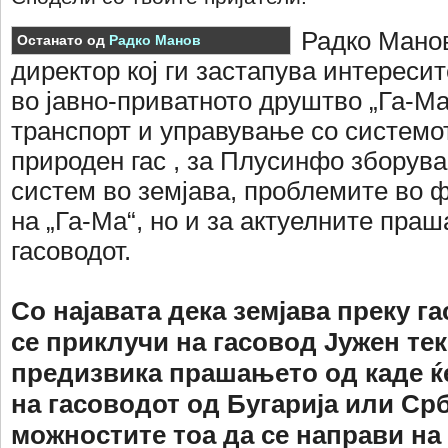
Радко Мано
Останатo од
Радко Манов
директор кој ги застапува интереси
во јавно-приватното друштво „Га-Ма
транспорт и управување со системот
природен гас , за Плусинфо зборува
систем во земјава, проблемите во
на „Га-Ма“, но и за актуелните пра
гасоводот.
Со најавата дека земјава преку г
се приклучи на гасовод Јужен тек
предизвика прашањето од каде ќ
на гасоводот од Бугарија или Срб
можностите тоа да се направи на