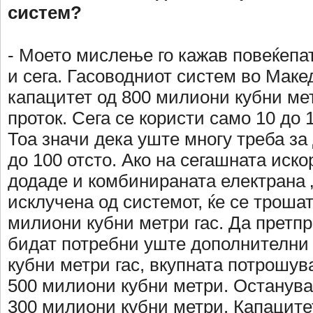
систем?
- Моето мислење го кажав повеќепат
и сега. Гасоводниот систем во Маке
капацитет од 800 милиони кубни ме
проток. Сега се користи само 10 до 1
Тоа значи дека уште многу треба за
до 100 отсто. Ако на сегашната иско
додаде и комбинираната електрана „Т
исклучена од системот, ќе се троша
милиони кубни метри гас. Да претп
бидат потребни уште дополнителни
кубни метри гас, вкупната потрошув
500 милиони кубни метри. Останува
300 милиони кубни метри. Капаците