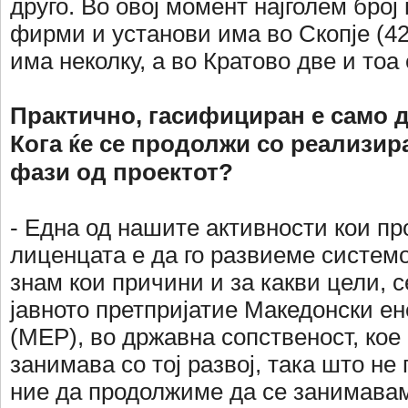
друго. Во овој момент најголем број
фирми и установи има во Скопје (42
има неколку, а во Кратово две и тоа 
Практично, гасифициран е само д
Кога ќе се продолжи со реализир
фази од проектот?
- Една од нашите активности кои пр
лиценцата е да го развиеме системот
знам кои причини и за какви цели, 
јавното претпријатие Македонски ен
(МЕР), во државна сопственост, кое 
занимава со тој развој, така што не
ние да продолжиме да се занимавам