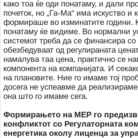
како тоа ќе оди понатаму, и дали пр
почеток, но „Га-Ма“ има искуство и к
формираше во изминатите години. К
понатаму ќе видиме. Во нормални ус
системот треба да се финансира со 
обезбедуваат од регулираната цената
намалува таа цена, практично се на
компонента на компанијата. И сека
на плановите. Ние го имаме тој про
досега не успеавме да реализираме
она што го имаме сега.
Формирањето на МЕР го предизв
конфликтот со Регулаторната ком
енергетика околу
лиценца за упр