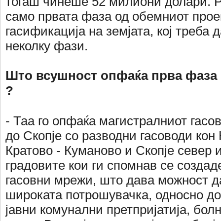
тогаш чинеше 52 милиони долари. 
само првата фаза од обемниот прое
гасификација на земјата, кој треба 
неколку фази.
Што всушност опфаќа прва фаза 
?
- Таа го опфаќа магистралниот гасо
до Скопје со разводни гасоводи кон
Кратово - Куманово и Скопје север и 
градовите кои ги спомнав се создад
гасовни мрежи, што дава можност д
широката потрошувачка, односно до
јавни комунални претпријатија, бол