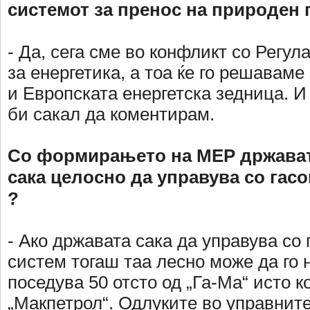
системот за пренос на природен 
- Да, сега сме во конфликт со Регул
за енергетика, а тоа ќе го решаваме
и Европската енергетска зедница. И 
би сакал да коментирам.
Со формирањето на МЕР држават
сака целосно да управува со гас
?
- Ако државата сака да управува со
систем тогаш таа лесно може да го 
поседува 50 отсто од „Га-Ма“ исто к
„Макпетрол“. Одлуките во управните