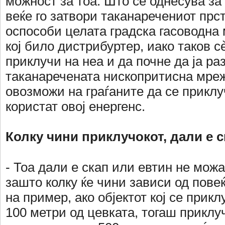
можност за тоа. Што се однесува за 
веќе го затвори таканаречениот прст
оспособи целата градска гасоводна 
кој било дистрибуртер, иако таков с
приклучи на неа и да почне да ја ра
таканаречената нископритисна мреж
овозможи на граѓаните да се приклуч
користат овој енергенс.
Колку чини приклучокот, дали е 
- Тоа дали е скап или евтин не мож
зашто колку ќе чини зависи од пове
на пример, ако објектот кој се прикл
100 метри од цевката, тогаш приклу