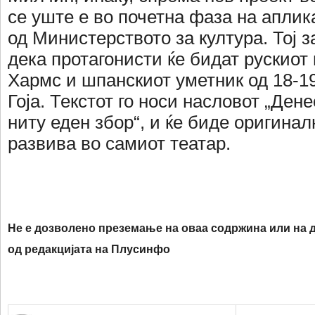
се уште е во почетна фаза на аплик
од Министерството за култура. Тој з
дека протагонисти ќе бидат рускиот
Хармс и шпанскиот уметник од 18-1
Гоја. Текстот го носи насловот „Де
ниту еден збор“, и ќе биде оригинал
развива во самиот театар.
Не е дозволено преземање на оваа содржина или на д
од редакцијата на Плусинфо