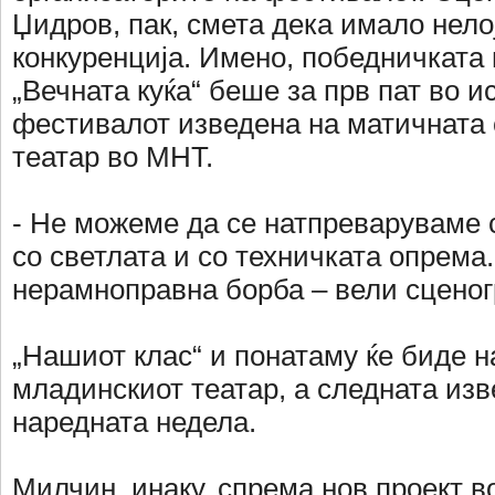
Џидров, пак, смета дека имало нело
конкуренција. Имено, победничката
„Вечната куќа“ беше за прв пат во и
фестивалот изведена на матичната 
театар во МНТ.
- Не можеме да се натпреваруваме с
со светлата и со техничката опрем
нерамноправна борба – вели сценог
„Нашиот клас“ и понатаму ќе биде н
младинскиот театар, а следната изв
наредната недела.
Милчин, инаку, спрема нов проект во