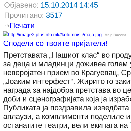
Објавено:
15.10.2014 14:45
Прочитано:
3517
Печати
Маја Васева
Сподели со твоите пријатели!
Претставата „Нашиот клас“ во проду
за деца и младинци доживеа голем 
неверојатен прием во Крагуевац, Ср
„Јоаким интерфест“. Жирито го заки
награда за најдобра претстава во ц
доби и сценографијата која ја изра
Публиката ја поздравила изведбата 
аплаузи, а комплименти поделиле и
останатите театри, вели екипата на