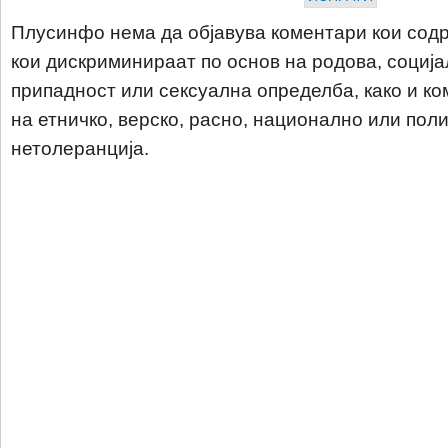
Плусинфо нема да објавува коментари кои содр
кои дискриминираат по основ на родова, соција
припадност или сексуална определба, како и ко
на етничко, верско, расно, национално или пол
нетолеранција.