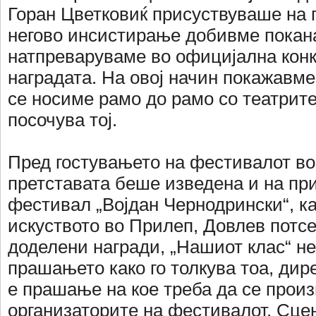
Горан Цветковиќ присуствуваше на 
негово инсистирање добивме покана
натпреваруваме во официјална конк
наградата. На овој начин покажавм
се носиме рамо до рамо со театрите
посочува тој.
Пред гостувањето на фестивалот во
претставата беше изведена и на пр
фестивал „Војдан Чернодрински“, ка
искуството во Прилеп, Довлев потсе
доделени награди, „Нашиот клас“ не
прашањето како го толкува тоа, дир
е прашање на кое треба да се произ
организаторите на фестивалот. Сце