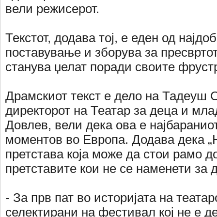
вели режисерот.
Текстот, додава тој, е еден од најдо
поставување и зборува за пресвртот
станува џелат поради своите фруст
Драмскиот текст е дело на Тадеуш С
директорот на Театар за деца и мла
Довлев, вели дека ова е најбараниот
моментов во Европа. Додава дека „
претстава која може да стои рамо д
претставите кои не се наменети за 
- За прв пат во историјата на театар
селектирани на фестивал кој не е д