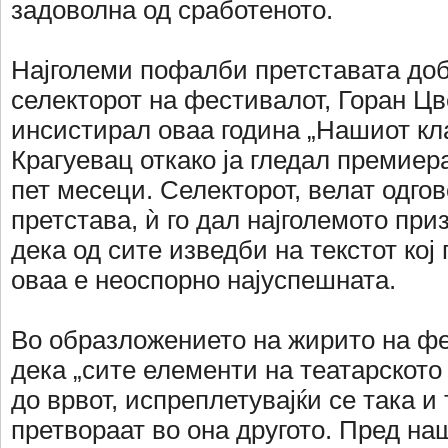
задоволна од сработеното.
Најголеми пофалби претставата до
селекторот на фестивалот, Горан Цве
инсистирал оваа година „Нашиот кла
Крагуевац откако ја гледал премиер
пет месеци. Селекторот, велат одго
претстава, ѝ го дал најголемото при
дека од сите изведби на текстот кој
оваа е неоспорно најуспешната.
Во образложението на жирито на фе
дека „сите елементи на театарското
до врвот, испреплетувајќи се така и
претвораат во она другото. Пред на