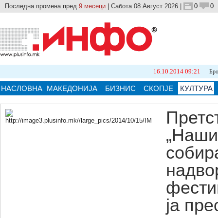
Последна промена пред
9 месеци
| Сабота 08 Август 2026 |
0
0
16.10.2014 09:21
Бројот на природ
НАСЛОВНА
МАКЕДОНИЈА
БИЗНИС
СКОПЈЕ
КУЛТУРА
Претс
„Наши
Кликнете на сликата за поголема верзија.
собир
надвор
фести
ја пре