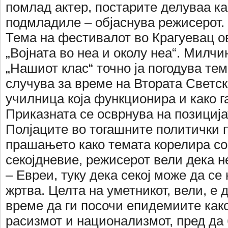
помлад актер, постарите делуваа ка
подмладиле – објаснува режисерот.
Тема на фестивалот во Крагуевац о
„Војната во неа и околу неа“. Милчи
„Нашиот клас“ точно ја погодува тем
случува за време на Втората Светск
училница која функционира и како г
Приказната се осврнува на позиција
Полјаците во тогашните политички 
прашањето како темата корелира с
секојдневие, режисерот вели дека н
– Евреи, туку дека секој може да се 
жртва. Целта на уметникот, вели, е д
време да ги посочи епидемиите как
расизмот и национализмот, пред да