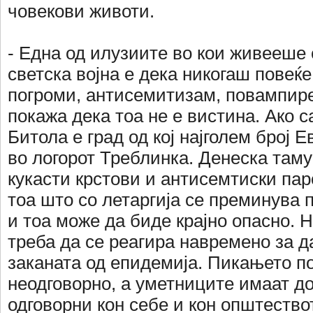
човекови животи.
- Една од илузиите во кои живееше 
светска војна е дека никогаш повеќ
погроми, антисемитизам, повампир
покажа дека тоа не е вистина. Ако са
Битола е град од кој најголем број 
во логорот Треблинка. Денеска таму
кукасти крстови и антисемтиски па
тоа што со летаргија се преминува 
и тоа може да биде крајно опасно. Н
треба да се реагира навремено за д
заканата од епидемија. Пикањето по
неодговорно, а уметниците имаат д
одговорни кон себе и кон општество