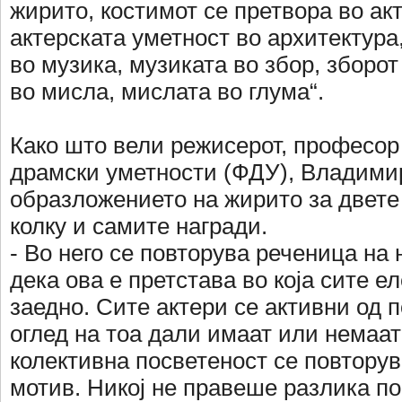
жирито, костимот се претвора во ак
актерската уметност во архитектура
во музика, музиката во збор, зборот
во мисла, мислата во глума“.
Како што вели режисерот, професор
драмски уметности (ФДУ), Владими
образложението на жирито за двете
колку и самите награди.
- Во него се повторува реченица на
дека ова е претстава во која сите 
заедно. Сите актери се активни од п
оглед на тоа дали имаат или немаат 
колективна посветеност се повторув
мотив. Никој не правеше разлика по