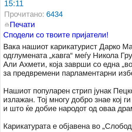
15:11
Прочитано:
6434
Печати
Сподели со твоите пријатели!
Вака нашиот карикатурист Дарко Ма
одглумената „кавга“ меѓу Никола Гр
Али Ахмети, која заврши со една „в
за предвремени парламентарни изб
Нашиот популарен стрип јунак Пецк
излажан. Тој многу добро знае кој ги
и што ќе добие народот од оваа дра
Карикатурата е објавена во „Слобод