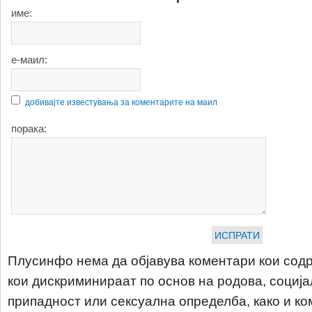
име:
е-маил:
добивајте известувања за коментарите на маил
порака:
Плусинфо нема да објавува коментари кои содр
кои дискриминираат по основ на родова, соција
припадност или сексуална определба, како и ко