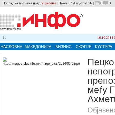
Последна промена пред
9 месеци
| Петок 07 Август 2026 |
0
0
16.10.2014 09:21
НАСЛОВНА
МАКЕДОНИЈА
БИЗНИС
СКОПЈЕ
КУЛТУРА
Пецко
непог
Кликнете на сликата за поголема верзија.
препо
меѓу Г
Ахмет
Објавен