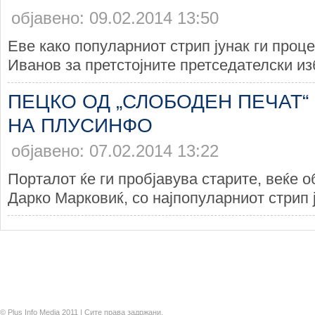
објавено: 09.02.2014 13:50
Еве како популарниот стрип јунак ги проц
Иванов за претстојните претседателски из
ПЕЦКО ОД „СЛОБОДЕН ПЕЧАТ“ 
НА ПЛУСИНФО
објавено: 07.02.2014 13:22
Порталот ќе ги пробјавува старите, веќе о
Дарко Марковиќ, со најпопуларниот стрип ј
© Plus Info Media 2011 | Сите права задржани.