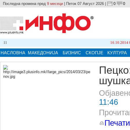
Последна промена пред
9 месеци
| Петок 07 Август 2026 |
0
0
16.10.2014 09:21
НАСЛОВНА
МАКЕДОНИЈА
БИЗНИС
СКОПЈЕ
КУЛТУРА
Пецко
шушка
Кликнете на сликата за поголема верзија.
Објавен
11:46
Прочита
Печати