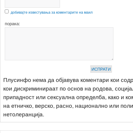
добивајте известувања за коментарите на маил
порака:
Плусинфо нема да објавува коментари кои содр
кои дискриминираат по основ на родова, соција
припадност или сексуална определба, како и ко
на етничко, верско, расно, национално или пол
нетолеранција.