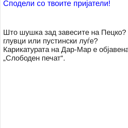
Сподели со твоите пријатели!
Што шушка зад завесите на Пецко?
глувци или пустински луѓе?
Карикатурата на Дар-Мар е објавена
„Слободен печат“.