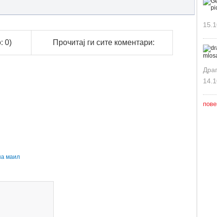
15.1
: 0)
Прочитај ги сите коментари:
Дра
14.1
пове
на маил