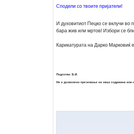
Сподели со твоите пријатели!
И духовитиот Пецко се вклучи во 
бара жив или мртов! Избори се бл
Карикатурата на Дарко Марковиќ е
Подготви: Б.И.
Не е дозволено преземање на оваа содржина или н