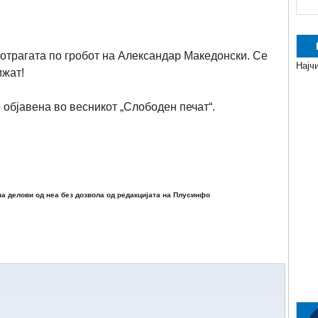
потрагата по гробот на Александар Македонски. Се
Најч
ижат!
 објавена во весникот „Слободен печат“.
а делови од неа без дозвола од редакцијата на Плусинфо