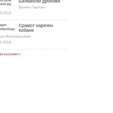
Балкански дронови
Бранко Героски
0.2014
Срамот наречен
Кобане
ган Милосављевиќ
0.2014
ќе колумни>>