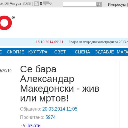
ок 06 Август 2026 |
0
0
Импресум
16.10.2014 09:21
Бројот на природни катастрофи во 2013 е...
С
СКОПЈЕ
КУЛТУРА
СВЕТ
СЦЕНА
ЗДРАВЈЕ
МАГ
Се бара
Александар
ја.
Македонски - жив
или мртов!
Објавено:
20.03.2014 11:05
Прочитано:
5974
Печати