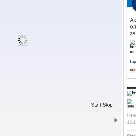
Ак
ол
з
Го
пов
Start
Stop
Нен
15.1