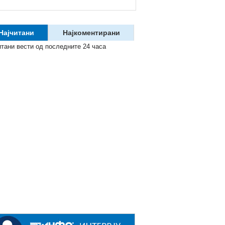
Најчитани
Најкоментирани
итани вести од последните 24 часа