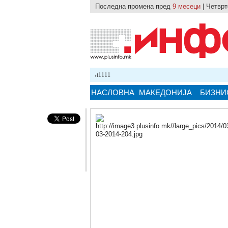
Последна промена пред
9 месеци
| Четврт
24.10.2025 12:59
test1111
НАСЛОВНА
МАКЕДОНИЈА
БИЗНИ
Кликнете на сликата за поголема верзи