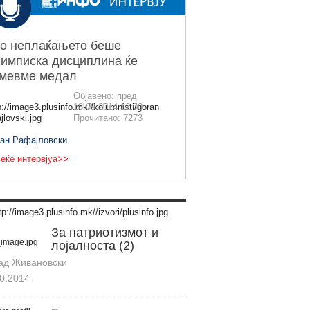
о неплаќањето беше
имписка дисциплина ќе
емевме медал
Објавено: пред
18.09.2014 12:00
Прочитано: 7273
ран Рафајловски
еќе интервјуа>>
За патриотизмот и
лојалноста (2)
ад Живановски
0.2014