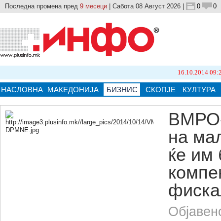
Последна промена пред
9 месеци
| Сабота 08 Август 2026 |
0
0
16.10.2014 09:21
Бројот 
НАСЛОВНА
МАКЕДОНИЈА
БИЗНИС
СКОПЈЕ
КУЛТУРА
ВМРО
на ма
Кликнете на сликата за поголема верзија.
ќе им
компе
фиска
Објавен