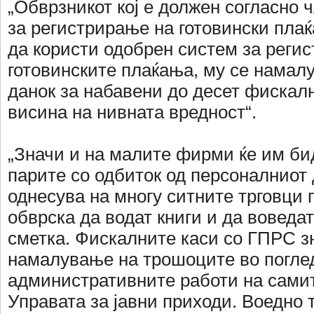
„Обврзникот кој е должен согласно ч
за регистрирање на готовински плаќ
да користи одобрен систем за реги
готовинските плаќања, му се намал
данок за набавени до десет фискалн
висина на нивната вредност“.
„Значи и на малите фирми ќе им б
парите со одбиток од персоналниот 
однесува на многу ситните трговци 
обврска да водат книги и да воведа
сметка. Фискалните каси со ГПРС з
намалување на трошоците во погле
административните работи на самит
Управата за јавни приходи. Воедно 