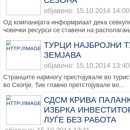
СЕЗОНА
објавено: 15.10.2014 14:00
Од компанијата информриаат дека севкупн
човечки ресурси се ставени на располагање
ТУРЦИ НАЈБРОЈНИ Т
ЗЕМЈАВА
објавено: 15.10.2014 13:40
Странците најмногу престојувале во турис
во Скопје. Тие главно претстојувале во...
СДСМ КРИВА ПАЛАНК
ИЗБРКА ИНВЕСТИТОР
ЛУЃЕ БЕЗ РАБОТА