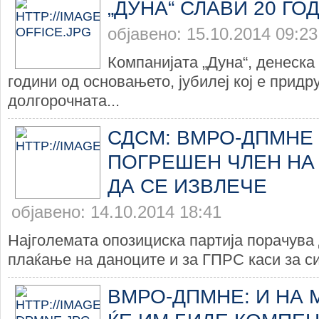
„ДУНА“ СЛАВИ 20 ГО
објавено: 15.10.2014 09:23
Компанијата „Дуна“, денеска
години од основањето, јубилеј кој е придр
долгорочната...
СДСМ: ВМРО-ДПМНЕ
ПОГРЕШЕН ЧЛЕН НА
ДА СЕ ИЗВЛЕЧЕ
објавено: 14.10.2014 18:41
Најголемата опозициска партија порачува 
плаќање на даноците и за ГПРС каси за сит
ВМРО-ДПМНЕ: И НА