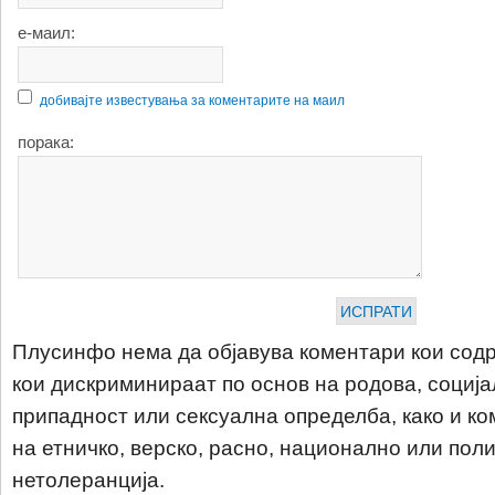
е-маил:
добивајте известувања за коментарите на маил
порака:
Плусинфо нема да објавува коментари кои содр
кои дискриминираат по основ на родова, соција
припадност или сексуална определба, како и ко
на етничко, верско, расно, национално или пол
нетолеранција.