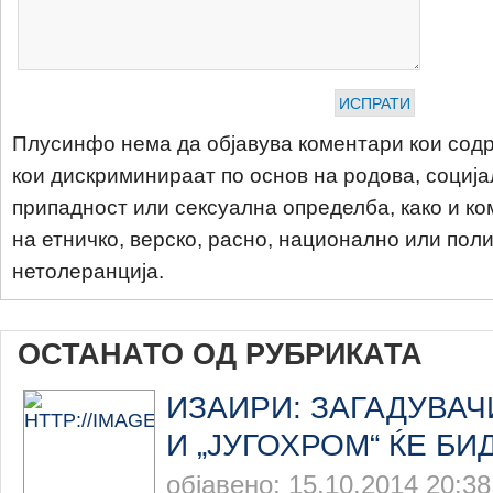
Плусинфо нема да објавува коментари кои содр
кои дискриминираат по основ на родова, соција
припадност или сексуална определба, како и ко
на етничко, верско, расно, национално или пол
нетолеранција.
ОСТАНАТО ОД РУБРИКАТА
ИЗАИРИ: ЗАГАДУВАЧ
И „ЈУГОХРОМ“ ЌЕ Б
објавено: 15.10.2014 20:38