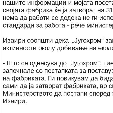
нашите информации и мојата посета
својата фабрика ќе ја затворат на 3
нема да работи се додека не ги исп
стандарди за работа - рече министе
Изаири соопшти дека „Југохром“ за
активности околу добивање на екол
- Што се однесува до „Југохром“, ти
започнале со постапката за постав
на фабриката. Ги повикувам да бид
сами да ја затворат фабриката, во 
Министерството да постапи според з
Изаири.