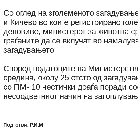
Со оглед на зголеменото загадување
и Кичево во кои е регистрирано гол
деновиве, министерот за животна с
граѓаните да се вклучат во намалув
загадувањето.
Според податоците на Министерств
средина, околу 25 отсто од загадув
со ПМ- 10 честички доаѓа поради со
несоодветниот начин на затоплувањ
Подготви: Р.И.М