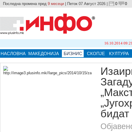
Последна промена пред
9 месеци
| Петок 07 Август 2026 |
0
0
16.10.2014 09:21
Бројот
НАСЛОВНА
МАКЕДОНИЈА
БИЗНИС
СКОПЈЕ
КУЛТУРА
Изаир
Загад
Кликнете на сликата за поголема верзија.
„Макст
„Југох
бидат
Објавен