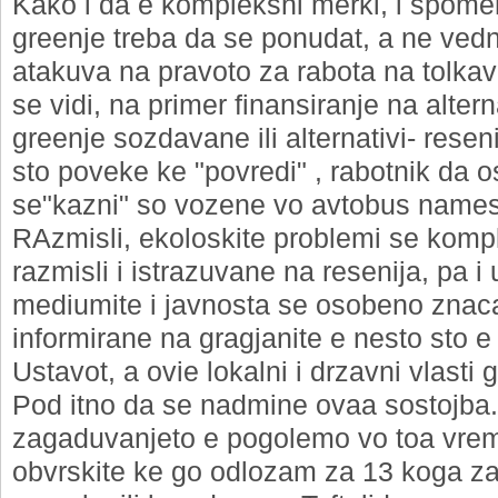
Kako i da e kompleksni merki, i spomen
greenje treba da se ponudat, a ne ved
atakuva na pravoto za rabota na tolkav 
se vidi, na primer finansiranje na altern
greenje sozdavane ili alternativi- resen
sto poveke ke "povredi" , rabotnik da o
se"kazni" so vozene vo avtobus namest
RAzmisli, ekoloskite problemi se kompl
razmisli i istrazuvane na resenija, pa i
mediumite i javnosta se osobeno znac
informirane na gragjanite e nesto sto e
Ustavot, a ovie lokalni i drzavni vlasti
Pod itno da se nadmine ovaa sostojba.
zagaduvanjeto e pogolemo vo toa vrem
obvrskite ke go odlozam za 13 koga z