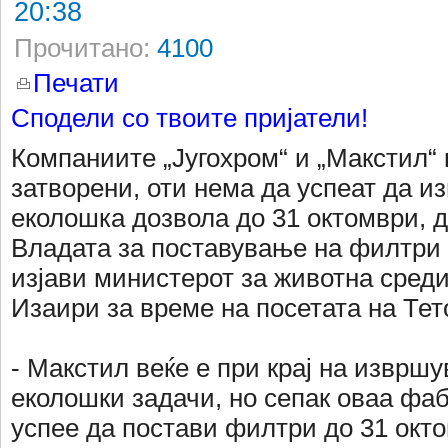
20:38
Прочитано:
4100
Печати
Сподели со твоите пријатели!
Компаниите „Југохром“ и „Макстил“ 
затворени, оти нема да успеат да из
еколошка дозвола до 31 октомври, д
Владата за поставување на филтри
изјави министерот за животна сред
Изаири за време на посетата на Тет
- Макстил веќе е при крај на изврш
еколошки задачи, но сепак оваа фа
успее да постави филтри до 31 окт