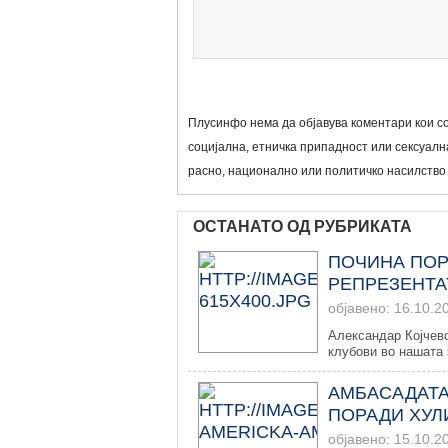
Плусинфо нема да објавува коментари кои со
социјална, етничка припадност или сексуална
расно, национално или политичко насилство
ОСТАНАТО ОД РУБРИКАТА
ПОЧИНА ПО
РЕПРЕЗЕНТА
објавено: 16.10.2
Александар Којчевс
клубови во нашата з
AМБАСАДАТА
ПОРАДИ ХУЛ
објавено: 15.10.2