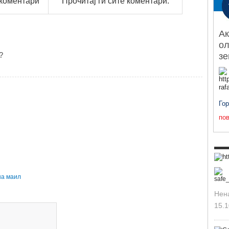
 коментари
Прочитај ги сите коментари:
Ак
ол
?
з
Го
пов
на маил
Нен
15.1