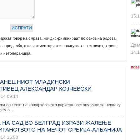
15.1
држат говор на омраза, кои дискриминираат по основ на родова,
Дра
 определба, како и коментари кои повикуваат на етничко, верско,
14.1
 и нетолеранција.
пове
РАНЕШНИОТ МЛАДИНСКИ
ТИВЕЦ АЛЕКСАНДАР КОЈЧЕВСКИ
014 09:14
ки во текот на кошаркарската кариера настапуваше за неколку
емја...
 НА САД ВО БЕЛГРАД ИЗРАЗИ ЖАЛЕЊЕ
ИГАНСТВОТО НА МЕЧОТ СРБИЈА-АЛБАНИЈА
014 15:50