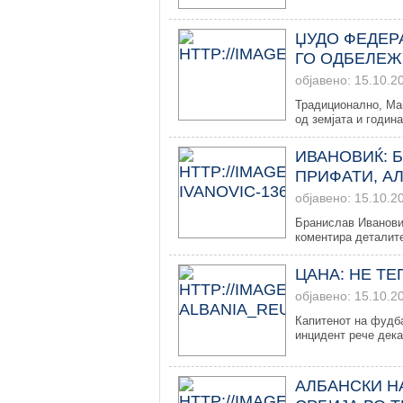
ЏУДО ФЕДЕР
ГО ОДБЕЛЕЖ
објавено: 15.10.2
Традиционално, Мак
од земјата и година
ИВАНОВИЌ: 
ПРИФАТИ, А
објавено: 15.10.2
Бранислав Ивановиќ
коментира деталите
ЦАНА: НЕ Т
објавено: 15.10.2
Капитенот на фудба
инцидент рече дека 
АЛБАНСКИ Н