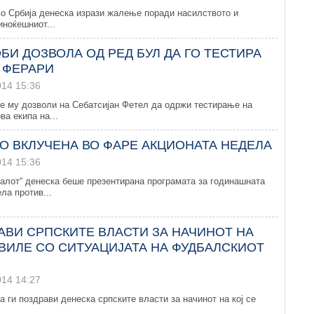
о Србија денеска изрази жалење поради насилството и
иноќешниот...
БИ ДОЗВОЛА ОД РЕД БУЛ ДА ГО ТЕСТИРА
 ФЕРАРИ
014 15:36
е му дозволи на Себатсијан Фетел да одржи тестирање на
ва екипа на...
О ВКЛУЧЕНА ВО ФАРЕ АКЦИОНАТА НЕДЕЛА
014 15:36
алот“ денеска беше презентирана програмата за годинашната
ла против...
РАВИ СРПСКИТЕ ВЛАСТИ ЗА НАЧИНОТ НА
АВИЛЕ СО СИТУАЦИЈАТА НА ФУДБАЛСКИОТ
014 14:27
а ги поздрави денеска српските власти за начинот на кој се