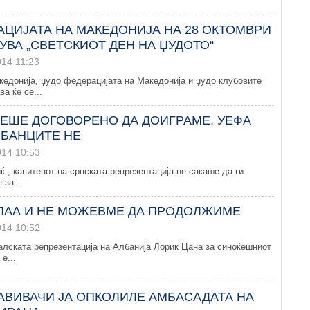
АЦИЈАТА НА МАКЕДОНИЈА НА 28 ОКТОМВРИ
УВА „СВЕТСКИОТ ДЕН НА ЏУДОТО“
014 11:23
едонија, џудо федерацијата на Македонија и џудо клубовите
ва ќе се...
БЕШЕ ДОГОВОРЕНО ДА ДОИГРАМЕ, УЕФА
ЛБАНЦИТЕ НЕ
014 10:53
 , капитенот на српската репрезентација не сакаше да ги
 за...
ЕПАА И НЕ МОЖЕВМЕ ДА ПРОДОЛЖИМЕ
014 10:52
лската репрезентација на Албанија Лорик Цана за синоќешниот
е...
АВИВАЧИ ЈА ОПКОЛИЛЕ АМБАСАДАТА НА