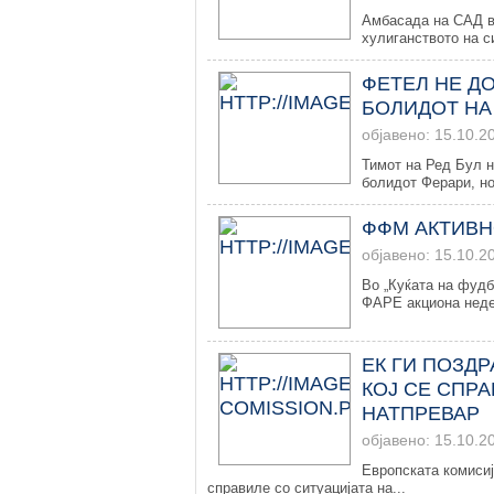
Амбасада на САД в
хулиганството на с
ФЕТЕЛ НЕ ДО
БОЛИДОТ НА
објавено: 15.10.2
Тимот на Ред Бул н
болидот Ферари, но
ФФМ АКТИВН
објавено: 15.10.2
Во „Куќата на фудб
ФАРЕ акциона неде
ЕК ГИ ПОЗД
КОЈ СЕ СПР
НАТПРЕВАР
објавено: 15.10.2
Европската комисиј
справиле со ситуацијата на...