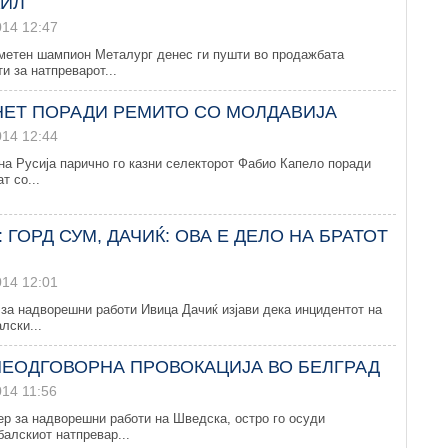
КИЛ
014 12:47
метен шампион Металург денес ги пушти во продажбата
и за натпреварот...
НЕТ ПОРАДИ РЕМИТО СО МОЛДАВИЈА
014 12:44
на Русија парично го казни селекторот Фабио Капело поради
т со...
 ГОРД СУМ, ДАЧИЌ: ОВА Е ДЕЛО НА БРАТОТ
014 12:01
за надворешни работи Ивица Дачиќ изјави дека инцидентот на
лски...
 НЕОДГОВОРНА ПРОВОКАЦИЈА ВО БЕЛГРАД
014 11:56
р за надворешни работи на Шведска, остро го осуди
алскиот натпревар...