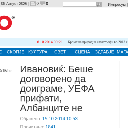
 08 Август 2026 |
0
0
Импресум
16.10.2014 09:21
Бројот на природни катастрофи во 2013 е...
С
СКОПЈЕ
КУЛТУРА
СВЕТ
СЦЕНА
ЗДРАВЈЕ
МАГ
Ивановиќ: Беше
договорено да
ја.
доиграме, УЕФА
прифати,
Албанците не
Објавено:
15.10.2014 10:53
Прочитано:
1841