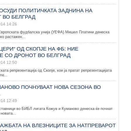
 ОСУДИ ПОЛИТИЧКАТА ЗАДНИНА НА
 ВО БЕЛГРАД
014 14:26
Европската фудбалска унија (УЕФА) Мишел Платини денеска
ко растажен...
ЕРИ“ ОД СКОПЈЕ НА ФБ: НИЕ
Е СО ДРОНОТ ВО БЕЛГРАД
014 12:50
ката репрезентација од Скопје, кои ја пратат репрезентацијата
ле...
МАНОВО ПОЧНУВААТ НОВА СЕЗОНА ВО
А
014 12:49
ставници во БИБЛ лигата Кожув и Куманово денеска ќе почнат
новата...
АЖБАТА НА ВЛЕЗНИЦИТЕ ЗА НАТПРЕВАРОТ