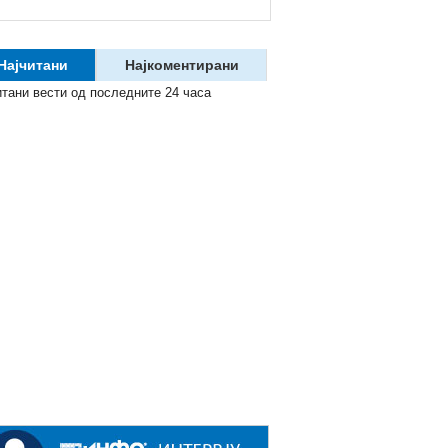
Најчитани
Најкоментирани
итани вести од последните 24 часа