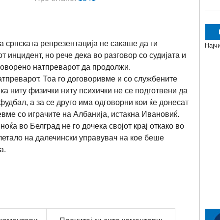
а српската репрезентација не сакаше да ги
Најч
 инцидент, но рече дека во разговор со судијата и
оворено натпреварот да продолжи.
атпреварот. Тоа го договоривме и со службените
ка ниту физички ниту психички не се подготвени да
удбал, а за се друго има одговорни кои ќе донесат
евме со играчите на Албанија, истакна Ивановиќ.
оќа во Белград не го дочека својот крај откако во
 летало на далечински управувач на кое беше
а.