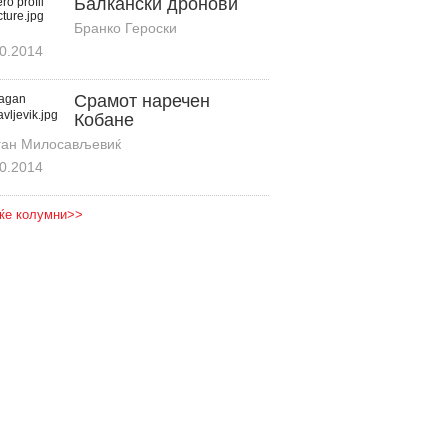
Балкански дронови
Бранко Героски
0.2014
Срамот наречен
Кобане
ган Милосављевиќ
0.2014
ќе колумни>>