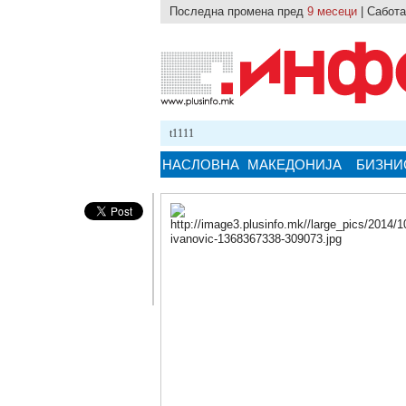
Последна промена пред
9 месеци
| Сабота
24.10.2025 12:59
test1111
НАСЛОВНА
МАКЕДОНИЈА
БИЗНИ
Кликнете на сликата за поголема верзи