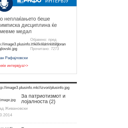
о неплаќањето беше
имписка дисциплина ќе
емевме медал
Објавено: пред
18.09.2014 12:00
Прочитано: 7273
ран Рафајловски
еќе интервјуа>>
За патриотизмот и
лојалноста (2)
ад Живановски
0.2014