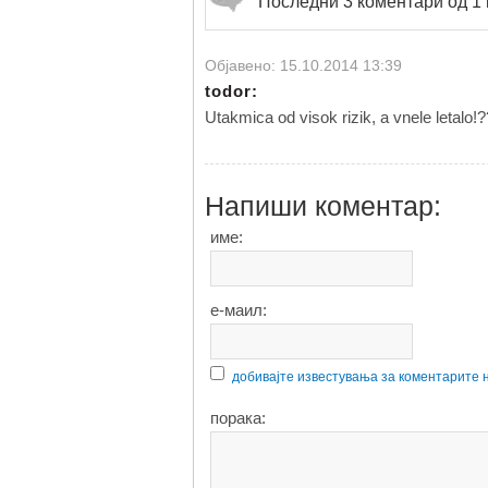
Последни 3 коментари од 1
Објавено: 15.10.2014 13:39
todor:
Utakmica od visok rizik, a vnele letalo!?
Напиши коментар:
име:
е-маил:
добивајте известувања за коментарите 
порака: