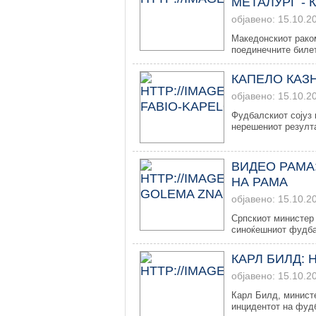
МЕТАЛУРГ - 
објавено: 15.10.2
Македонскиот рако
поединечните билет
КАПЕЛО КАЗ
објавено: 15.10.2
Фудбалскиот сојуз 
нерешениот резулта
ВИДЕО РАМА:
НА РАМА
објавено: 15.10.2
Српскиот министер 
синоќешниот фудба
КАРЛ БИЛД:
објавено: 15.10.2
Карл Билд, министе
инцидентот на фудб