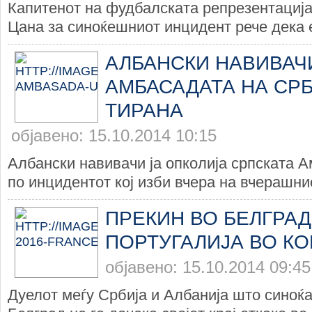
Капитенот на фудбалската репрезентација
Цана за синоќешниот инцидент рече дека е
АЛБАНСКИ НАВИВАЧ
АМБАСАДАТА НА СРБ
ТИРАНА
објавено: 15.10.2014 10:15
Албански навивачи ја опколија српската 
по инцидентот кој изби вчера на вчерашнио
ПРЕКИН ВО БЕЛГРАД
ПОРТУГАЛИЈА ВО К
објавено: 15.10.2014 09:45
Дуелот меѓу Србија и Албанија што синоќа