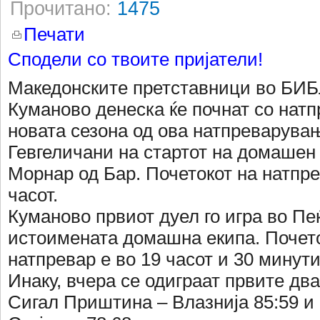
Прочитано:
1475
Печати
Сподели со твоите пријатели!
Македонските претставници во БИБ
Куманово денеска ќе почнат со натп
новата сезона од ова натпреварува
Гевгеличани на стартот на домашен 
Морнар од Бар. Почетокот на натпре
часот.
Куманово првиот дуел го игра во Пе
истоимената домашна екипа. Почето
натпревар е во 19 часот и 30 минути
Инаку, вчера се одиграат првите дв
Сигал Приштина – Влазнија 85:59 и