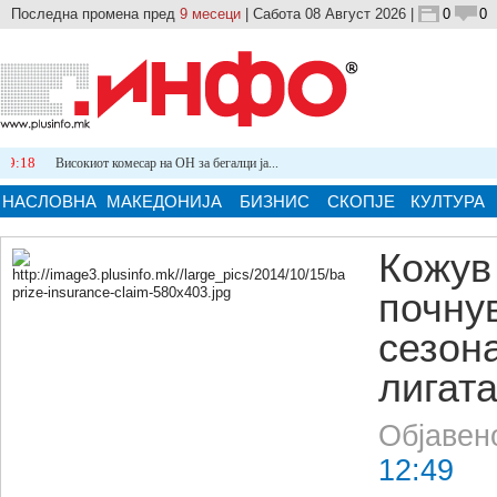
Последна промена пред
9 месеци
| Сабота 08 Август 2026 |
0
0
Високиот комесар на ОН за бегалци ја...
НАСЛОВНА
МАКЕДОНИЈА
БИЗНИС
СКОПЈЕ
КУЛТУРА
Кожув
почну
Кликнете на сликата за поголема верзија.
сезон
лигат
Објавен
12:49