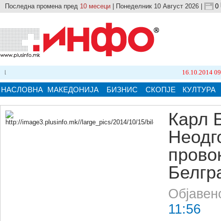
Последна промена пред
10 месеци
| Понеделник 10 Август 2026 |
0
16.10.2014 09:21
Бројот
НАСЛОВНА
МАКЕДОНИЈА
БИЗНИС
СКОПЈЕ
КУЛТУРА
Карл 
Неодг
Кликнете на сликата за поголема верзија.
прово
Белгр
Објавен
11:56