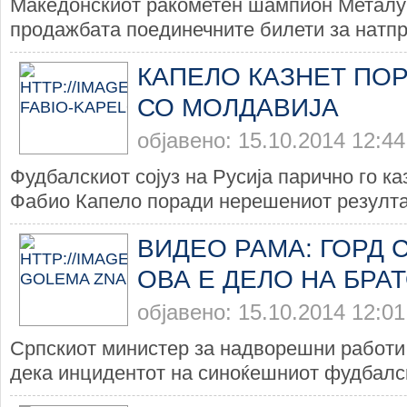
Македонскиот ракометен шампион Металур
продажбата поединечните билети за натпре
КАПЕЛО КАЗНЕТ ПО
СО МОЛДАВИЈА
објавено: 15.10.2014 12:44
Фудбалскиот сојуз на Русија парично го ка
Фабио Капело поради нерешениот резултат
ВИДЕО РАМА: ГОРД С
ОВА Е ДЕЛО НА БРА
објавено: 15.10.2014 12:01
Српскиот министер за надворешни работи
дека инцидентот на синоќешниот фудбалск