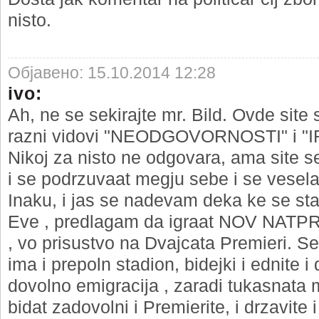
nisto.
Објавено: 15.10.2014 12:28
ivo:
Ah, ne se sekirajte mr. Bild. Ovde site 
razni vidovi "NEODGOVORNOSTI" i 
Nikoj za nisto ne odgovara, ama site se
i se podrzuvaat megju sebe i se veselat 
Inaku, i jas se nadevam deka ke se stab
Eve , predlagam da igraat NOV NAT
, vo prisustvo na Dvajcata Premieri. 
ima i prepoln stadion, bidejki i ednite i
dovolno emigracija , zaradi tukasnata m
bidat zadovolni i Premierite, i drzavite i