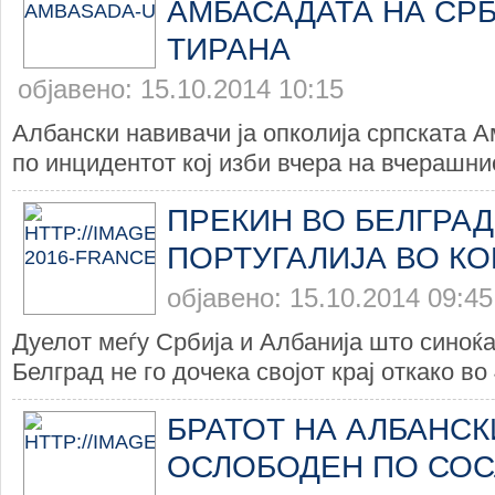
АМБАСАДАТА НА СРБ
ТИРАНА
објавено: 15.10.2014 10:15
Албански навивачи ја опколија српската 
по инцидентот кој изби вчера на вчерашнио
ПРЕКИН ВО БЕЛГРАД
ПОРТУГАЛИЈА ВО К
објавено: 15.10.2014 09:45
Дуелот меѓу Србија и Албанија што синоќа
Белград не го дочека својот крај откако во 
БРАТОТ НА АЛБАНС
ОСЛОБОДЕН ПО СО