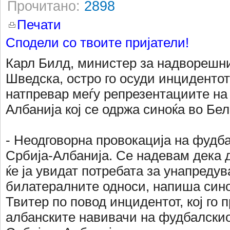
Прочитано:
2898
Печати
Сподели со твоите пријатели!
Карл Билд, министер за надворешни
Шведска, остро го осуди инциденто
натпревар меѓу репрезентациите на
Албанија кој се одржа синоќа во Бел
- Неодговорна провокација на фудб
Србија-Албанија. Се надевам дека 
ќе ја увидат потребата за унапреду
билатералните односи, напиша сино
Твитер по повод инцидентот, кој го 
албанските навивачи на фудбалскио