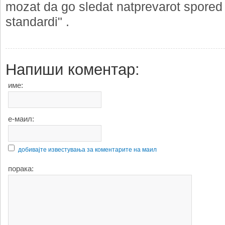
mozat da go sledat natprevarot spored
standardi" .
Напиши коментар:
име:
е-маил:
добивајте известувања за коментарите на маил
порака: