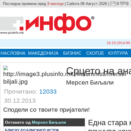
Последна промена пред
9 месеци
| Сабота 08 Август 2026 |
0
0
16.10.2014 09:21
Бројо
НАСЛОВНА
МАКЕДОНИЈА
БИЗНИС
СКОПЈЕ
КУЛТУРА
Срцето на ан
Мерсел Биљали
Прочитано:
12033
30.12.2013
Сподели со твоите пријатели!
Една стара 
Останатo од
Мерсел Биљали
БЛИСКУ ДО БЛИСКИОТ ИСТОК