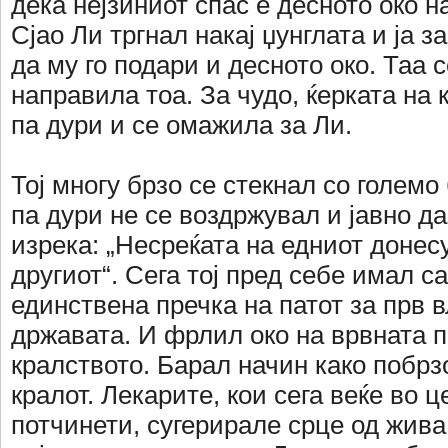
дека нејзиниот спас е десното око н
Сјао Ли тргнал накај џунглата и ја з
да му го подари и десното око. Таа 
направила тоа. За чудо, ќерката на 
па дури и се омажила за Ли.
Тој многу брзо се стекнал со големо 
па дури не се воздржувал и јавно да
изрека: „Несреќата на едниот донес
другиот“. Сега тој пред себе имал с
единствена пречка на патот за прв 
државата. И фрлил око на врвната п
кралството. Барал начин како побрз
кралот. Лекарите, кои сега веќе во 
потчинети, сугерирале срце од жива