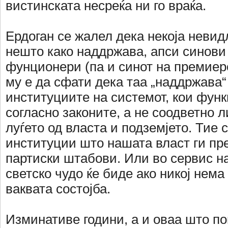
вистинската несреќа ни го враќа.
Ердоган се жалел дека некоја невид
нешто како наддржава, апси синови
фунционери (па и синот на премиеро
му е да сфати дека таа „наддржава“
институциите на системот, кои фун
согласно законите, а не соодветно 
луѓето од власта и подземјето. Тие 
институции што нашата власт ги пр
партиски штабови. Или во сервис на
светско чудо ќе биде ако никој нема
ваквата состојба.
Изминативе години, а и оваа што по