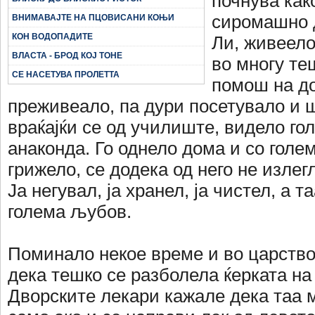
почнува как
сиромашно д
ВНИМАВАЈТЕ НА ПЦОВИСАНИ КОЊИ
КОН ВОДОПАДИТЕ
Ли, живеело
ВЛАСТА - БРОД КОЈ ТОНЕ
во многу те
СЕ НАСЕТУВА ПРОЛЕТТА
помош на до
преживеало, па дури посетувало и ш
враќајќи се од училиште, видело гол
анаконда. Го однело дома и со голе
грижело, се додека од него не излег
Ја негувал, ја хранел, ја чистел, а 
голема љубов.
Поминало некое време и во царство
дека тешко се разболела ќерката на
Дворските лекари кажале дека таа 