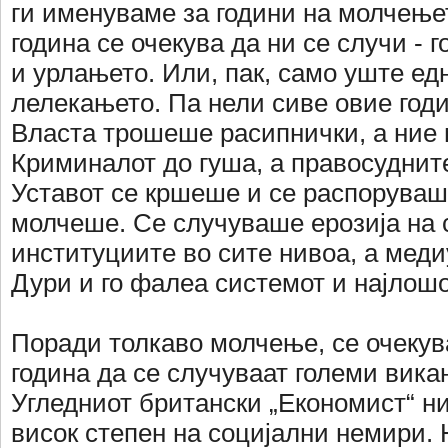
ги именуваме за години на молчење
година се очекува да ни се случи - 
и урлањето. Или, пак, само уште ед
лелекањето. Па нели сиве овие год
Власта трошеше расипнички, а ние
Криминалот до гуша, а правосуднит
Уставот се кршеше и се распоруваше
молчеше. Се случуваше ерозија на 
институциите во сите нивоа, а мед
Дури и го фалеа системот и најлошо
Поради толкаво молчење, се очекув
година да се случуваат големи вик
Угледниот британски „Економист“ н
висок степен на социјални немири. 