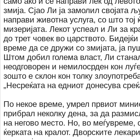
само ако и се направи лек од левото
змија. Сјао Ли ја замолил својата 
направи животна услуга, со што тој 
мизеријата. Лекот успеал и Ли за кр
до трет човек во царството. Бидејќ
време да се дружи со змијата, ја пу
Штом добил голема власт, Ли станал
неодговорен и немилосрден кон луѓе
зошто е склон кон толку злоупотреба
„Несреќата на едниот донесува среќ
По некое време, умрел првиот мини
прибрал неколку дена, за да размис
на негово место. Но, во меѓувреме, 
ќерката на кралот. Дворските лекар