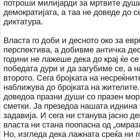
потроши милијарди за мртвите души;
демократијата, а таа не доведе до 
диктатура.
Власта го доби и десното око за евр
перспектива, а добивме античка де
години не лажеше дека до крај ќе с
победата дури и да загубиме се, а н
второто. Сега бројката на несреќнит
наближува до бројката на жителите.
доведоа празни души со празен мор
сметки. Ја презедоа нашата иднина 
задавија. И сега ни станува јасно д
власта ни стана поопасна од „омраз
Но, изгледа дека лажната среќа ни г