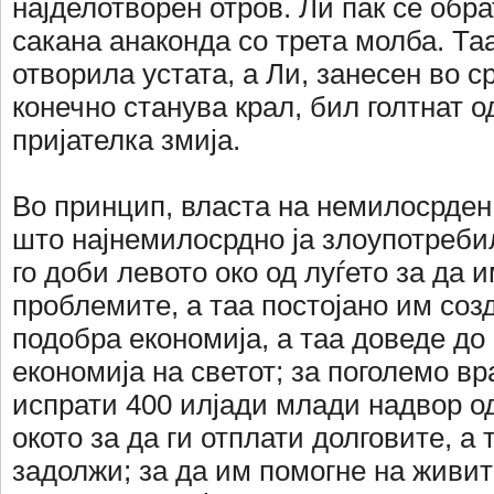
најделотворен отров. Ли пак се обра
сакана анаконда со трета молба. Та
отворила устата, а Ли, занесен во с
конечно станува крал, бил голтнат о
пријателка змија.
Во принцип, власта на немилосрден 
што најнемилосрдно ја злоупотреби
го доби левото око од луѓето за да 
проблемите, а таа постојано им соз
подобра економија, а таа доведе до
економија на светот; за поголемо вр
испрати 400 илјади млади надвор од
окото за да ги отплати долговите, а 
задолжи; за да им помогне на живит