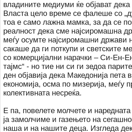
владините медиуми ќе објават дека 
Власта цело време се фалеше со „ду
тоа е само лажна мамка, за да се по
реалност дека сме најсиромашна др
меѓу осумте најсиромашни држави н
сакаше да ги поткупи и светските м
со комерцијални нарачки – Си-Ен-Е
тајмс“ - но тие ни си ги зедоа парит
ден објавија дека Македонија пета 
економија, осма по мизерија, меѓу п
колективната несреќа.
Е па, повелете молчете и наредната 
ја замолчиме и газењето на сегашно
наша и на нашите деца. Изгледа дек