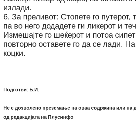
излади.
6. За преливот: Стопете го путерот, т
па во него додадете ги ликерот и те
Измешајте го шеќерот и потоа сипет
повторно оставете го да се лади. На 
коцки.
Подготви: Б.И.
Не е дозволено преземање на оваа содржина или на д
од редакцијата на Плусинфо