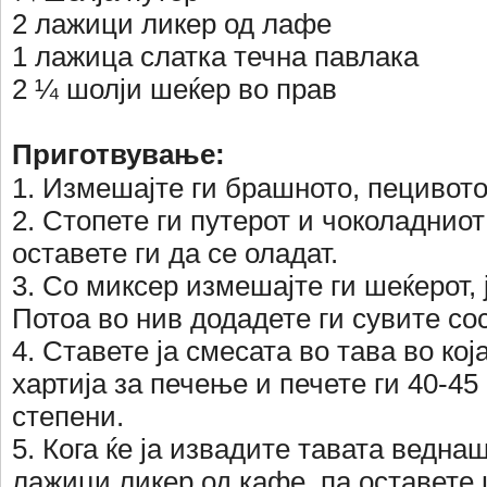
2 лажици ликер од лафе
1 лажица слатка течна павлака
2 ¼ шолји шеќер во прав
Приготвување:
1. Измешајте ги брашното, пецивото
2. Стопете ги путерот и чоколадниот
оставете ги да се оладат.
3. Со миксер измешајте ги шеќерот, ј
Потоа во нив додадете ги сувите сос
4. Ставете ја смесата во тава во кој
хартија за печење и печете ги 40-45
степени.
5. Кога ќе ја извадите тавата веднаш
лажици ликер од кафе, па оставете 