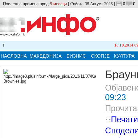
Последна промена пред
9 месеци
| Сабота 08 Август 2026 |
0
0
16.10.2014 09:21
Бро
НАСЛОВНА
МАКЕДОНИЈА
БИЗНИС
СКОПЈЕ
КУЛТУРА
Браун
Објавен
Кликнете на сликата за поголема верзија.
09:23
Прочита
Печати
Сподели