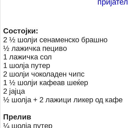
пријател
Состојки:
2 ½ шолји сенаменско брашно
½ лажичка пециво
1 лажичка сол
1 шолја путер
2 шолји чоколаден чипс
1 ½ шолји кафеав шеќер
2 јајца
½ шолја + 2 лажици ликер од кафе
Прелив
¼ шолја путер