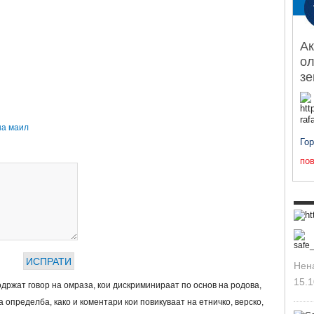
Ак
ол
з
на маил
Го
пов
Нен
15.1
држат говор на омраза, кои дискриминираат по основ на родова,
 определба, како и коментари кои повикуваат на етничко, верско,