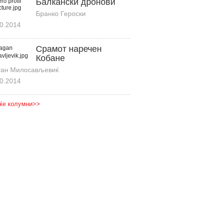
Балкански дронови
Бранко Героски
0.2014
Срамот наречен
Кобане
ган Милосављевиќ
0.2014
ќе колумни>>