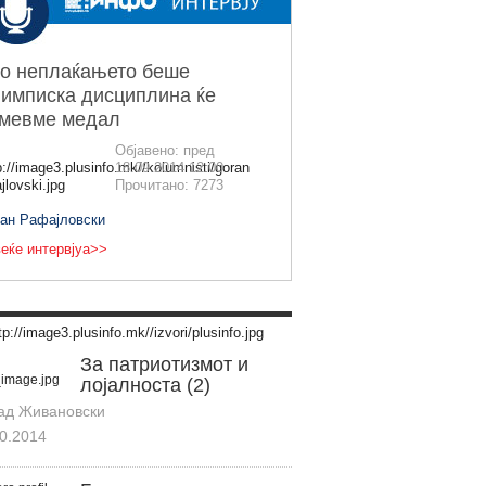
о неплаќањето беше
имписка дисциплина ќе
емевме медал
Објавено: пред
18.09.2014 12:00
Прочитано: 7273
ран Рафајловски
еќе интервјуа>>
За патриотизмот и
лојалноста (2)
ад Живановски
0.2014