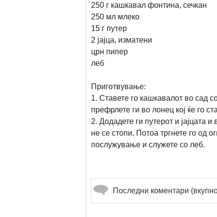
250 г кашкавал фонтина, сечкан
250 мл млеко
15 г путер
2 јајца, изматени
црн пипер
леб
Приготвување:
1. Ставете го кашкавалот во сад со
префрлете ги во лонец кој ќе го ст
2. Додадете ги путерот и јајцата 
не се стопи. Потоа тргнете го од 
послужување и служете со леб.
Последни коментари (вкупно