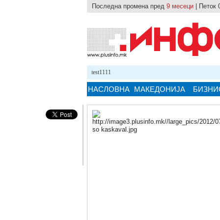
Последна промена пред
9 месеци
| Петок 
24.10.2025 12:59
test1111
НАСЛОВНА
МАКЕДОНИЈА
БИЗНИ
Кликнете на сликата за поголема верзи