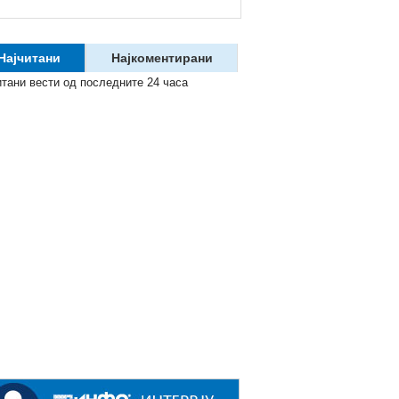
Најчитани
Најкоментирани
итани вести од последните 24 часа