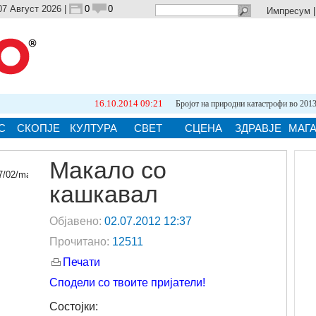
07 Август 2026 |
0
0
Импресум
16.10.2014 09:21
Бројот на природни катастрофи во 2013 е...
С
СКОПЈЕ
КУЛТУРА
СВЕТ
СЦЕНА
ЗДРАВЈЕ
МАГ
Макало со
кашкавал
ја.
Објавено:
02.07.2012 12:37
Прочитано:
12511
Печати
Сподели со твоите пријатели!
Состојки: