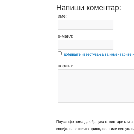
Напиши коментар:
име:
е-маил:
добивајте известувања за коментарите 
порака:
Плусинфо нема да објавува коментари кои со
социјална, етничка припадност или сексуална