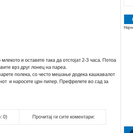
Најч
 млекото и оставете така да отстојат 2-3 часа. Потоа
авите врз друг лонец на пареа.
и варете полека, со често мешање додека кашкавалот
огнот и наросете црн пипер. Префрелете во сад за
: 0)
Прочитај ги сите коментари: