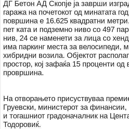
ДГ Бетон АД Скопје ја заврши изгра
гаража на почетокот од минатата год
површина е 16.625 квадратни метри
пет ката и подземно ниво со 497 пар
нив, 24 се наменети за лица со хенд
има паркинг места за велосипеди, м
хибридни возила. Објектот располаг
простор, кој зафаќа 15 проценти од 
провршина.
На отворањето присуствуваа преми
Груевски, министерот за финансии,
и тогашниот градоначалник на Цент
Тодоровиќ.