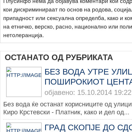
Плусинфо нема да објавува коментари кои содр
кои дискриминираат по основ на родова, соција
припадност или сексуална определба, како и ко
на етничко, верско, расно, национално или пол
нетолеранција.
ОСТАНАТО ОД РУБРИКАТА
БЕЗ ВОДА УТРЕ УЛИ
ПОШИРОКИОТ ЦЕНТ
објавено: 15.10.2014 19:22
Без вода ќе останат корисниците од улиц
Киро Крстевски - Платник, како и дел од...
ГРАД СКОПЈЕ ДО СД