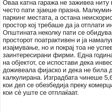
Оваа катна гаража не заживеа ниту
често пати зјаеше празна. Малкумин
паркинг местата, а остана неискори
простор кој требаше да ја отплати и
Општината неколку пати се обидува
просторот поатрактивен и ја намал
изајмување, но и покрај тоа не успе
заинтересирани фирми. Една годин
на објектот, се испостави дека инве
доживеала фијаско и дека не била 
калкулирана. Изградбата чинеше 5,
кои дел се обезбедија преку комерц
кои сè уште се отплаќаат.