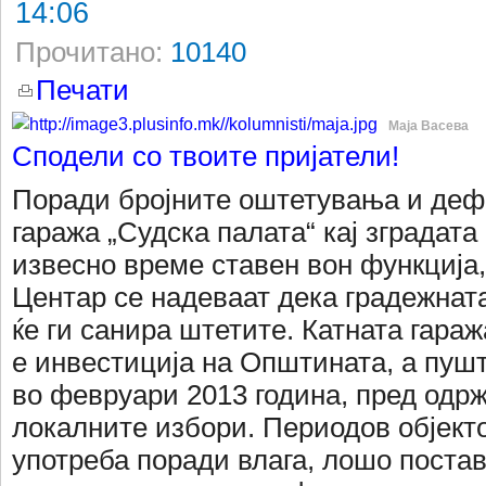
14:06
Прочитано:
10140
Печати
Маја Васева
Сподели со твоите пријатели!
Поради бројните оштетувања и дефе
гаража „Судска палата“ кај зградата 
извесно време ставен вон функција
Центар се надеваат дека градежнат
ќе ги санира штетите. Катната гараж
е инвестиција на Општината, а пушт
во февруари 2013 година, пред одр
локалните избори. Периодов објекто
употреба поради влага, лошо постав