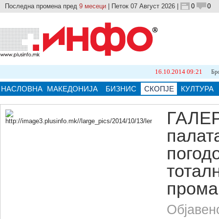
Последна промена пред
9 месеци
| Петок 07 Август 2026 |
0
0
16.10.2014 09:21
Бројот на природ
НАСЛОВНА
МАКЕДОНИЈА
БИЗНИС
СКОПЈЕ
КУЛТУРА
ГАЛЕР
палат
Кликнете на сликата за поголема верзија.
погод
тотал
пром
Објавен