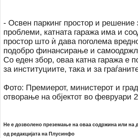
- Освен паркинг простор и решение 
проблеми, катната гаража има и со
простор што ѝ дава поголема вредн
подобро финансирање и самоодржли
Со еден збор, оваа катна гаража е п
за институциите, така и за граѓаните
Фото: Премиерот, министерот и гра
отворање на објектот во февруари 2
Не е дозволено преземање на оваа содржина или на д
од редакцијата на Плусинфо