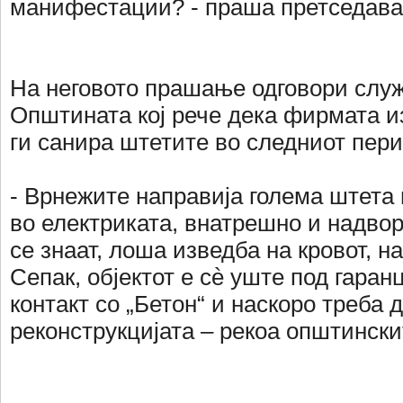
манифестации? - праша претседава
На неговото прашање одговори слу
Општината кој рече дека фирмата и
ги санира штетите во следниот пери
- Врнежите направија голема штета 
во електриката, внатрешно и надво
се знаат, лоша изведба на кровот, н
Сепак, објектот е сè уште под гаран
контакт со „Бетон“ и наскоро треба 
реконструкцијата – рекоа општински