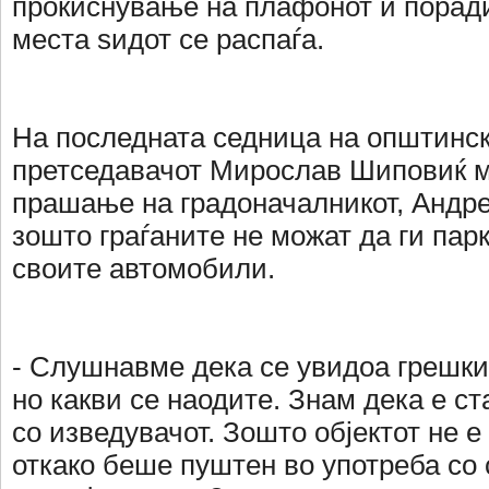
прокиснување на плафонот и поради
места ѕидот се распаѓа.
На последната седница на општинск
претседавачот Мирослав Шиповиќ м
прашање на градоначалникот, Андре
зошто граѓаните не можат да ги пар
своите автомобили.
- Слушнавме дека се увидоа грешки
но какви се наодите. Знам дека е ст
со изведувачот. Зошто објектот не е
откако беше пуштен во употреба со 