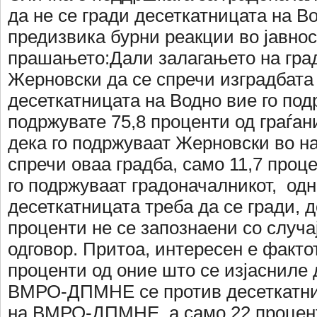
да не се гради десеткатницата на Во
предизвика бурни реакции во јавнос
прашањето:Дали залагањето на гра
Жерновски да се спречи изградбата
десеткатницата на Водно вие го под
подржувате 75,8 проценти од граѓан
дека го подржуваат Жерновски во н
спречи оваа градба, само 11,7 проц
го подржуваат градоначалникот, одн
десеткатницата треба да се гради, д
проценти не се запознаени со случа
одговор. Притоа, интересен е факто
проценти од оние што се изјасниле 
ВМРО-ДПМНЕ се против десеткатниц
на ВМРО-ДПМНЕ, а само 22 процен