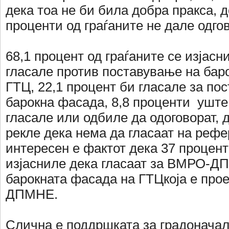
дека тоа не би била добра пракса, д
проценти од граѓаните не дале одго
68,1 процент од граѓаните се изјасн
гласале против поставување на бар
ГТЦ, 22,1 процент би гласале за по
барокна фасада, 8,8 проценти уште 
гласале или одбиле да одоговорат, 
рекле дека нема да гласаат на рефе
интересен е фактот дека 37 процент
изјасниле дека гласаат за ВМРО-Д
барокната фасада на ГТЦкоја е про
ДПМНЕ.
Слична е поддршката за градоначал