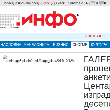
Последна промена пред
9 месеци
| Петок 07 Август 2026 |
0
0
16.10.2014 09:21
Бројот на п
НАСЛОВНА
МАКЕДОНИЈА
БИЗНИС
СКОПЈЕ
КУЛТУРА
ГАЛЕР
проце
Кликнете на сликата за поголема верзија.
анкет
Цента
изгра
десет