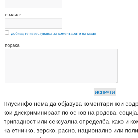
е-маил:
добивајте известувања за коментарите на маил
порака:
Плусинфо нема да објавува коментари кои содр
кои дискриминираат по основ на родова, соција
припадност или сексуална определба, како и ко
на етничко, верско, расно, национално или пол