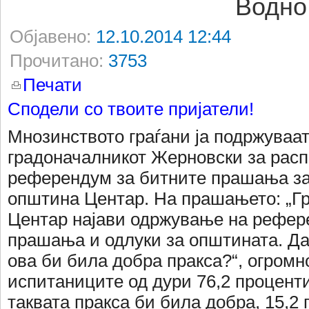
Водно
Објавено:
12.10.2014 12:44
Прочитано:
3753
Печати
Сподели со твоите пријатели!
Мнозинството граѓани ја подржуваат
градоначалникот Жерновски за рас
референдум за битните прашања за
општина Центар. На прашањето: „Г
Центар најави одржување на рефер
прашања и одлуки за општината. Да
ова би била добра пракса?“, огромн
испитаниците од дури 76,2 процент
таквата пракса би била добра, 15,2