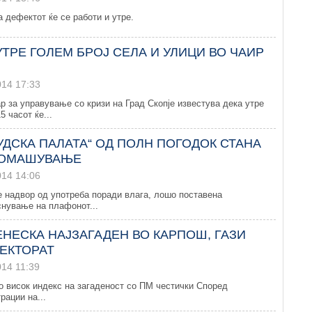
 дефектот ќе се работи и утре.
УТРЕ ГОЛЕМ БРОЈ СЕЛА И УЛИЦИ ВО ЧАИР
014 17:33
р за управување со кризи на Град Скопје известува дека утре
5 часот ќе...
УДСКА ПАЛАТА“ ОД ПОЛН ПОГОДОК СТАНА
РОМАШУВАЊЕ
014 14:06
е надвор од употреба поради влага, лошо поставена
снување на плафонот...
ЕНЕСКА НАЈЗАГАДЕН ВО КАРПОШ, ГАЗИ
РЕКТОРАТ
014 11:39
о висок индекс на загаденост со ПМ честички Според
рации на...