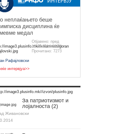
о неплаќањето беше
имписка дисциплина ќе
емевме медал
Објавено: пред
18.09.2014 12:00
Прочитано: 7273
ран Рафајловски
еќе интервјуа>>
За патриотизмот и
лојалноста (2)
ад Живановски
0.2014