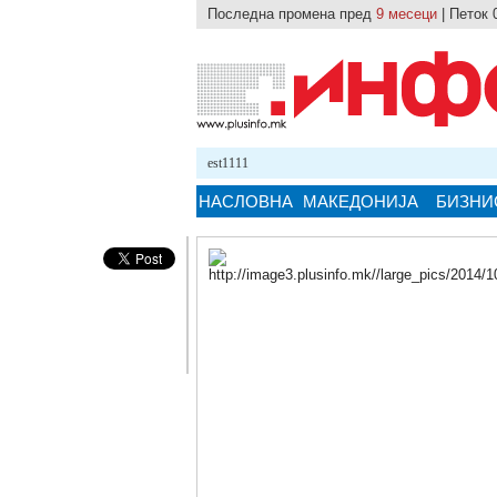
Последна промена пред
9 месеци
| Петок 
24.10.2025 12:59
test1111
НАСЛОВНА
МАКЕДОНИЈА
БИЗНИ
Кликнете на сликата за поголема верзи