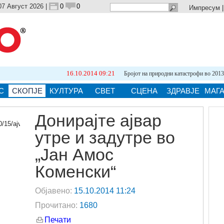
07 Август 2026 |
0
0
Импресум
16.10.2014 09:21
Бројот на природни катастрофи во 2013 е...
С
СКОПЈЕ
КУЛТУРА
СВЕТ
СЦЕНА
ЗДРАВЈЕ
МАГ
Донирајте ајвар
утре и задутре во
ја.
„Јан Амос
Коменски“
Објавено:
15.10.2014 11:24
Прочитано:
1680
Печати