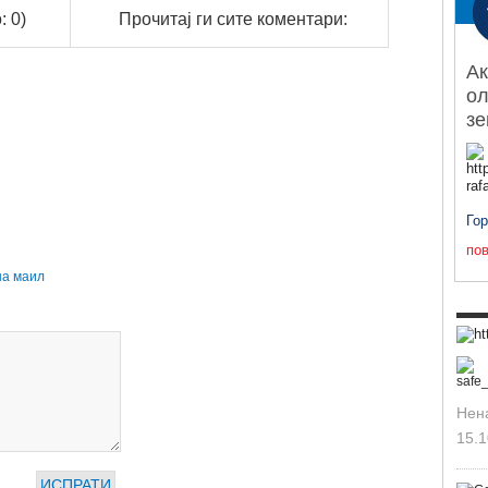
: 0)
Прочитај ги сите коментари:
Ак
ол
з
Го
пов
на маил
Нен
15.1