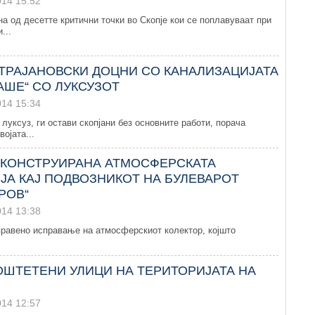
014 15:52
на од десетте критични точки во Скопје кои се поплавуваат при
...
 ТРАЈАНОВСКИ ДОЦНИ СО КАНАЛИЗАЦИЈАТА
АШЕ“ СО ЛУКСУЗОТ
014 15:34
 луксуз, ги остави скопјани без основните работи, порача
ојата...
ЕКОНСТРУИРАНА АТМОСФЕРСКАТА
ЈА КАЈ ПОДВОЗНИКОТ НА БУЛЕВАРОТ
РОВ“
014 13:38
правено исправање на атмосферскиот колектор, којшто
ОШТЕТЕНИ УЛИЦИ НА ТЕРИТОРИЈАТА НА
014 12:57