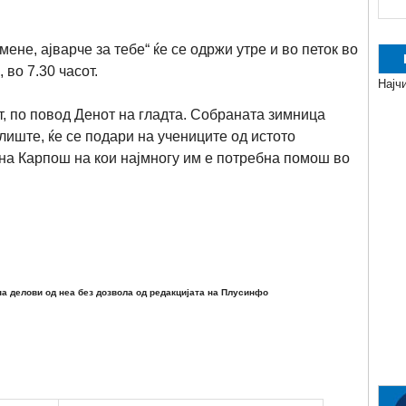
ене, ајварче за тебе“ ќе се одржи утре и во петок во
 во 7.30 часот.
Најч
т, по повод Денот на гладта. Собраната зимница
лиште, ќе се подари на учениците од истото
на Карпош на кои најмногу им е потребна помош во
а делови од неа без дозвола од редакцијата на Плусинфо