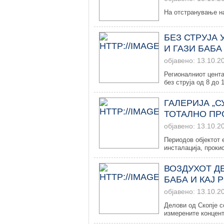
На отстранување на
БЕЗ СТРУЈА 
И ГАЗИ БАБА
објавено: 13.10.2
Регионалниот цента
без струја од 8 до 1
ГАЛЕРИЈА „С
ТОТАЛНО П
објавено: 13.10.2
Периодов објектот 
инсталација, проки
ВОЗДУХОТ Д
БАБА И КАЈ 
објавено: 13.10.2
Делови од Скопје с
измерените концент