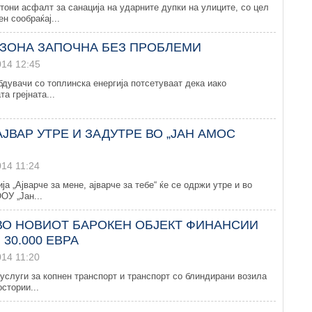
тони асфалт за санација на ударните дупки на улиците, со цел
н сообраќај...
ЕЗОНА ЗАПОЧНА БЕЗ ПРОБЛЕМИ
014 12:45
дувачи со топлинска енергија потсетуваат дека иако
а грејната...
ЈВАР УТРЕ И ЗАДУТРЕ ВО „ЈАН АМОС
014 11:24
а „Ајварче за мене, ајварче за тебе“ ќе се одржи утре и во
ОУ „Јан...
ВО НОВИОТ БАРОКЕН ОБЈЕКТ ФИНАНСИИ
30.000 ЕВРА
014 11:20
услуги за копнен транспорт и транспорт со блиндирани возила
стории...