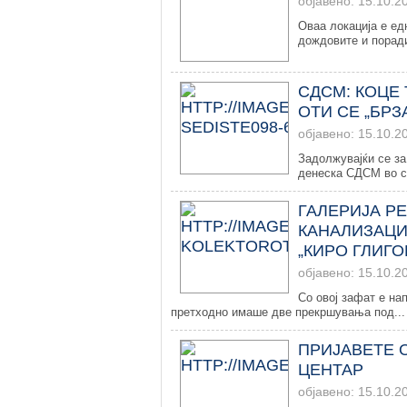
објавено: 15.10.2
Оваа локација е ед
дождовите и поради
СДСМ: КОЦЕ
ОТИ СЕ „БРЗ
објавено: 15.10.2
Задолжувајќи се за
денеска СДСМ во св
ГАЛЕРИЈА Р
КАНАЛИЗАЦИ
„КИРО ГЛИГО
објавено: 15.10.2
Со овој зафат е на
претходно имаше две прекршувања под...
ПРИЈАВЕТЕ 
ЦЕНТАР
објавено: 15.10.2