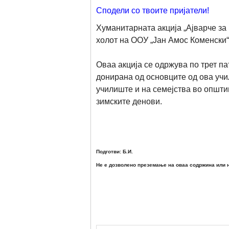
Сподели со твоите пријатели!
Хуманитарната акција „Ајварче за м
холот на ООУ „Јан Амос Коменски“,
Оваа акција се одржува по трет па
донирана од основците од ова учи
училиште и на семејства во општи
зимските денови.
Подготви: Б.И.
Не е дозволено преземање на оваа содржина или н