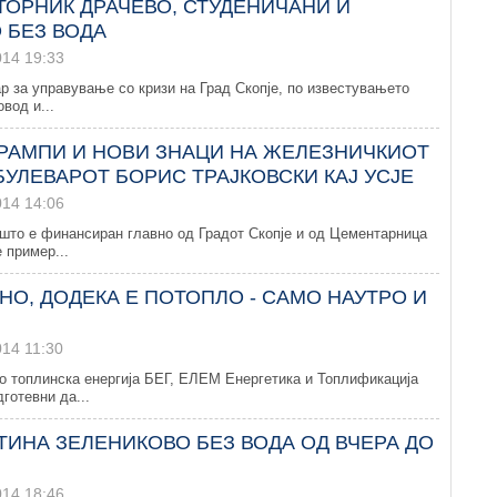
ТОРНИК ДРАЧЕВО, СТУДЕНИЧАНИ И
 БЕЗ ВОДА
014 19:33
р за управување со кризи на Град Скопје, по известувањето
вод и...
РАМПИ И НОВИ ЗНАЦИ НА ЖЕЛЕЗНИЧКИОТ
БУЛЕВАРОТ БОРИС ТРАЈКОВСКИ КАЈ УСЈЕ
014 14:06
јшто е финансиран главно од Градот Скопје и од Цементарница
е пример...
НО, ДОДЕКА Е ПОТОПЛО - САМО НАУТРО И
014 11:30
о топлинска енергија БЕГ, ЕЛЕМ Енергетика и Топлификација
готевни да...
ТИНА ЗЕЛЕНИКОВО БЕЗ ВОДА ОД ВЧЕРА ДО
014 18:46