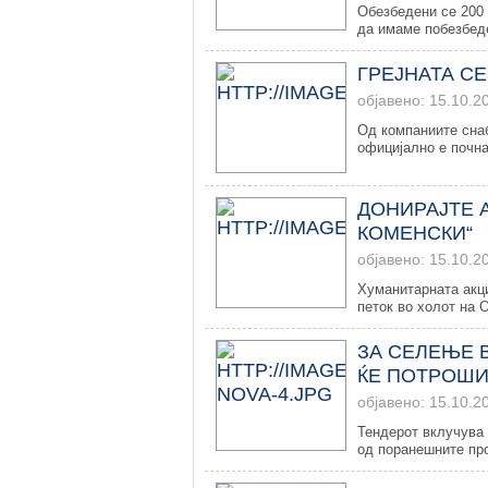
Обезбедени се 200 
да имаме побезбеде
ГРЕЈНАТА С
објавено: 15.10.2
Од компаниите снаб
официјално е почнат
ДОНИРАЈТЕ А
КОМЕНСКИ“
објавено: 15.10.2
Хуманитарната акциј
петок во холот на О
ЗА СЕЛЕЊЕ 
ЌЕ ПОТРОШИ 
објавено: 15.10.2
Тендерот вклучува 
од поранешните про