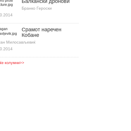
Балкански дронови
Бранко Героски
0.2014
Срамот наречен
Кобане
ган Милосављевиќ
0.2014
ќе колумни>>