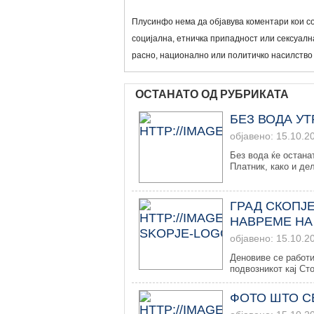
Плусинфо нема да објавува коментари кои со
социјална, етничка припадност или сексуална
расно, национално или политичко насилство
ОСТАНАТО ОД РУБРИКАТА
БЕЗ ВОДА У
објавено: 15.10.2
Без вода ќе остана
Платник, како и дел
ГРАД СКОПЈ
НАВРЕМЕ НА
објавено: 15.10.2
Деновиве се работи
подвозникот кај Сто
ФОТО ШТО С