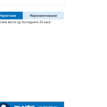
Најчитани
Најкоментирани
итани вести од последните 24 часа