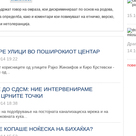
држат говор на омраза, кои дискриминираат по основ на родова,
15.1
 определба, како и коментари кои повикуваат на етничко, верско,
 и нетолеранција.
Дра
14.1
ТРЕ УЛИЦИ ВО ПОШИРОКИОТ ЦЕНТАР
014 19:22
пове
т корисниците од улиците Рајко Жинзифов и Киро Крстевски -
 од...
Е ДО СДСМ: НИЕ ИНТЕРВЕНИРАМЕ
 ЦРНИТЕ ТОЧКИ
014 18:38
 на подобрување на постојната канализациска мрежа и на
ковната куќа...
Е КОПАШЕ НОЌЕСКА НА БИХАЌКА?