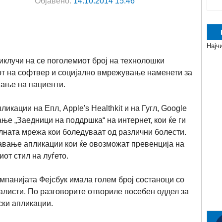
Објавено:
14.10.2014 15:46
Најч
риклучи на се поголемиот број на технолошки
от на софтвер и социјално вмрежување наменети за
вање на пациенти.
икации на Епл, Apple's Healthkit и на Гугл, Google
вање „Заедници на поддршка“ на интернет, кои ќе ги
лната мрежа кои боледуваат од различни болести.
давање апликации кои ќе овозможат превенција на
от стил на луѓето.
мпанијата Фејсбук имала голем број состаноци со
алисти. По разговорите отвориле посебен оддел за
ски апликации.