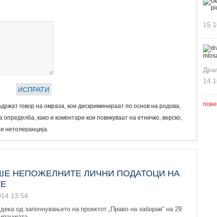
15.1
Дра
14.1
пове
држат говор на омраза, кои дискриминираат по основ на родова,
 определба, како и коментари кои повикуваат на етничко, верско,
 и нетолеранција.
ИШЕ НЕПОЖЕЛНИТЕ ЛИЧНИ ПОДАТОЦИ НА
ТЕ
014 13:54
 дека од започнувањето на проектот „Право на заборав“ на 29
мпанијата...