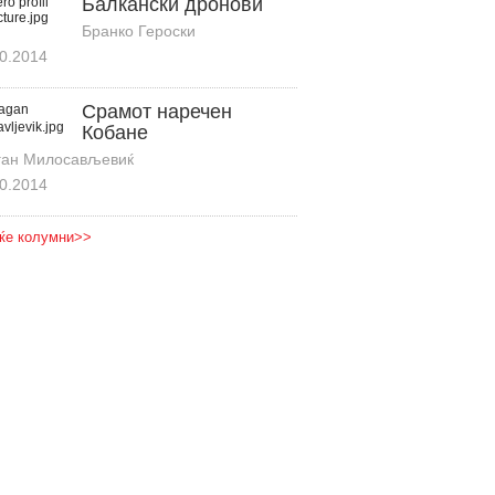
Балкански дронови
Бранко Героски
0.2014
Срамот наречен
Кобане
ган Милосављевиќ
0.2014
ќе колумни>>