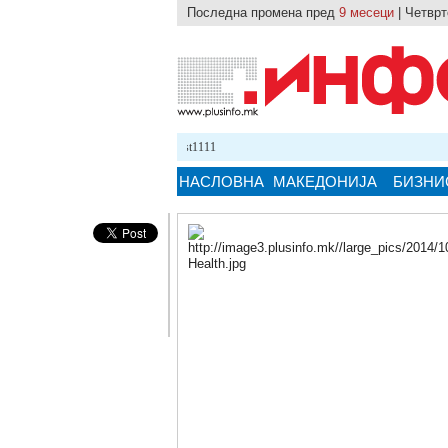
Последна промена пред
9 месеци
| Четврт
24.10.2025 12:59
test1111
НАСЛОВНА
МАКЕДОНИЈА
БИЗНИ
Кликнете на сликата за поголема верзи