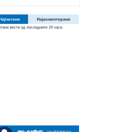
Најчитани
Најкоментирани
итани вести од последните 24 часа