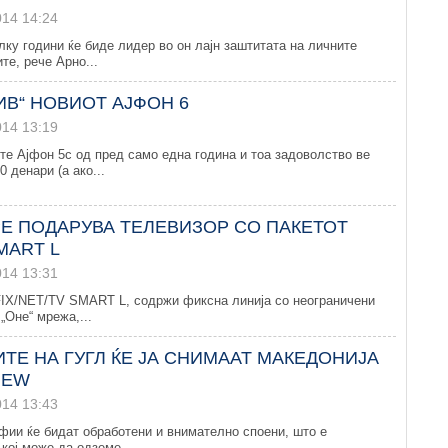
014 14:24
лку години ќе биде лидер во он лајн заштитата на личните
те, рече Арно...
ТИВ“ НОВИОТ АЈФОН 6
014 13:19
ите Ајфон 5с од пред само една година и тоа задоволство ве
 денари (а ако...
РЕ ПОДАРУВА ТЕЛЕВИЗОР СО ПАКЕТОТ
MART L
014 13:31
IX/NET/TV SMART L, содржи фиксна линија со неограничени
„Оне“ мрежа,...
ТЕ НА ГУГЛ ЌЕ ЈА СНИМААТ МАКЕДОНИЈА
IEW
014 13:43
фии ќе бидат обработени и внимателно споени, што е
кој може да одземе...