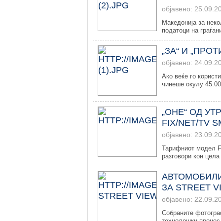
објавено: 25.09.2
Македонија за неко
податоци на граѓани
„ЗА“ И „ПРО
објавено: 24.09.2
Ако веќе го корист
чинеше окулу 45.000
„ОНЕ“ ОД УТ
FIX/NET/TV S
објавено: 23.09.2
Тарифниот модел F
разговори кон цела 
АВТОМОБИЛИ
ЗА STREET V
објавено: 22.09.2
Собраните фотогра
технолошки процес 