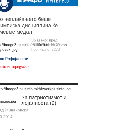
о неплаќањето беше
имписка дисциплина ќе
емевме медал
Објавено: пред
18.09.2014 12:00
Прочитано: 7273
ран Рафајловски
еќе интервјуа>>
За патриотизмот и
лојалноста (2)
ад Живановски
0.2014