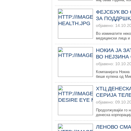
ФЕЈСБУК ВО
ЗА ПОДДРШК
објавено: 14.10.2
Во изминатите неко
медицински лица и 
НОКИА ЈА З
ВО НЕЈЗИНА
објавено: 10.10.2
Компанијата Нокиа 
беше купена од Мик
ХТЦ ДЕНЕСК
СЕРИЈА ТЕЛ
објавено: 09.10.2
Продолжувајќи го н
денеска корпорација
ЛЕНОВО СМА