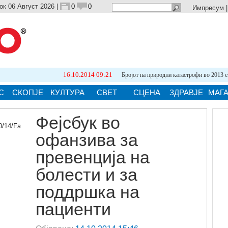
ок 06 Август 2026 |
0
0
Импресум
16.10.2014 09:21
Бројот на природни катастрофи во 2013 е...
С
СКОПЈЕ
КУЛТУРА
СВЕТ
СЦЕНА
ЗДРАВЈЕ
МАГ
Фејсбук во
офанзива за
ја.
превенција на
болести и за
поддршка на
пациенти