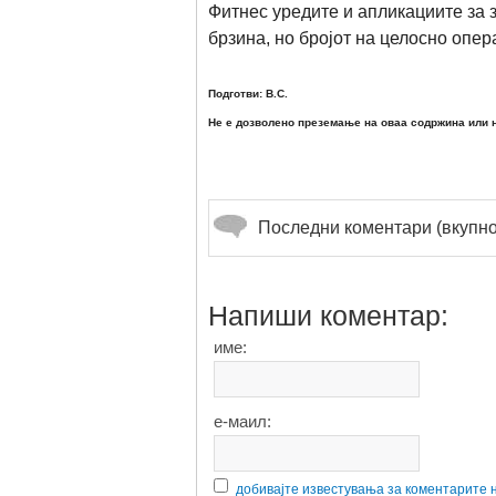
Фитнес уредите и апликациите за 
брзина, но бројот на целосно опер
Подготви: В.С.
Не е дозволено преземање на оваа содржина или н
Последни коментари (вкупно
Напиши коментар:
име:
е-маил:
добивајте известувања за коментарите 