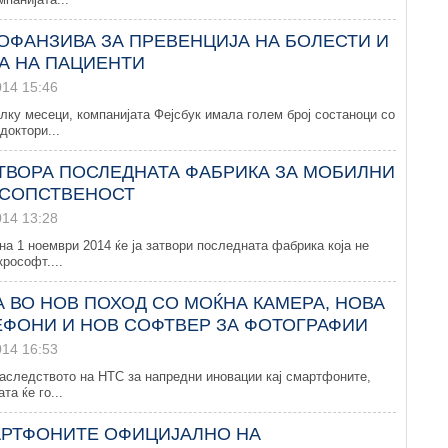
 ОФАНЗИВА ЗА ПРЕВЕНЦИЈА НА БОЛЕСТИ И
А НА ПАЦИЕНТИ
014 15:46
лку месеци, компанијата Фејсбук имала голем број состаноци со
доктори...
АТВОРА ПОСЛЕДНАТА ФАБРИКА ЗА МОБИЛНИ
 СОПСТВЕНОСТ
014 13:28
на 1 ноември 2014 ќе ја затвори последната фабрика која не
рософт....
А ВО НОВ ПОХОД СО МОЌНА КАМЕРА, НОВА
ЕФОНИ И НОВ СОФТВЕР ЗА ФОТОГРАФИИ
014 16:53
аследството на HTC за напредни иновации кај смартфоните,
та ќе го...
РТФОНИТЕ ОФИЦИЈАЛНО НА