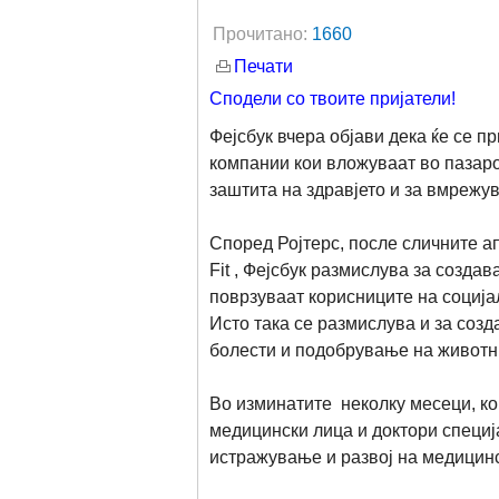
Прочитано:
1660
Печати
Сподели со твоите пријатели!
Фејсбук вчера објави дека ќе се п
компании кои вложуваат во пазар
заштита на здравјето и за вмрежу
Според Ројтерс, после сличните апл
Fit , Фејсбук размислува за созда
поврзуваат корисниците на соција
Исто така се размислува и за соз
болести и подобрување на животни
Во изминатите неколку месеци, ко
медицински лица и доктори специј
истражување и развој на медицин