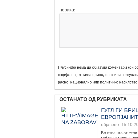
порака:
Плусинфо нема да објавува коментари кои со
социјална, етничка припадност или сексуална
расно, национално или политичко насилство
ОСТАНАТО ОД РУБРИКАТА
ГУГЛ ГИ БР
EВРОПЈАНИ
објавено: 15.10.2
Во извештајот стои
мај оваа година, ко