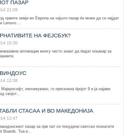
ОТ ПАЗАР
014 21:09
од првите земји во Европа на чијшто пазар ќе може да се најдат
 Lenovo....
ЕРНАТИВИТЕ НА ФЕЈСБУК?
014 15:30
 инвазивни апликации многу често знаат да бидат кошмар за
паниите.
 ВИНДОУС
014 12:38
Мајкрософт, неочекувано, го прескокна бројот 9 и ја најави
од својот...
ТАБЛИ СТАСАА И ВО МАКЕДОНИЈА
014 12:47
акедонскиот пазар за прв пат се понудени светски познатите
 Boards. Тоа е...