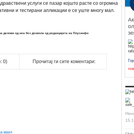
здравствени услуги се пазар којшто расте со огромна
ативни и тестирани апликации е се уште многу мал.
Ак
ол
з
а делови од неа без дозвола од редакцијата на Плусинфо
Го
: 0)
Прочитај ги сите коментари:
пов
Нен
15.1
на маил