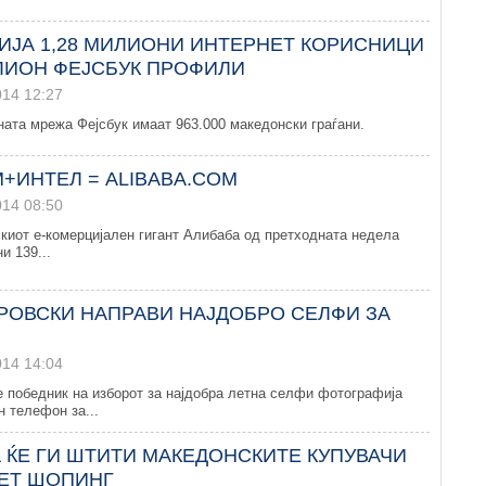
ИЈА 1,28 МИЛИОНИ ИНТЕРНЕТ КОРИСНИЦИ
ЛИОН ФЕЈСБУК ПРОФИЛИ
014 12:27
ата мрежа Фејсбук имаат 963.000 македонски граѓани.
M+ИНТЕЛ = ALIBABA.COM
014 08:50
киот е-комерцијален гигант Алибаба од претходната недела
и 139...
РОВСКИ НАПРАВИ НАЈДОБРО СЕЛФИ ЗА
014 14:04
 победник на изборот за најдобра летна селфи фотографија
 телефон за...
 ЌЕ ГИ ШТИТИ МАКЕДОНСКИТЕ КУПУВАЧИ
ЕТ ШОПИНГ