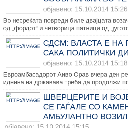
објавено: 15.10.2014 15:26
Во несреќата повреди биле двајцата возач
од „фордот“ и четворица патници од „југото“
СДСМ: ВЛАСТА Е НА
САКА ПОЛИТИЧКИ Д
објавено: 15.10.2014 15:18
Евроамбасадорот Аиво Орав вчера ден ре
иднина на државава треба да продолжи по
ШВЕРЦЕРИТЕ И ВОЈ
СЕ ГАЃАЛЕ СО КАМЕ
АМБУЛАНТНО ВОЗИ
објавено: 15.10.2014 15:15