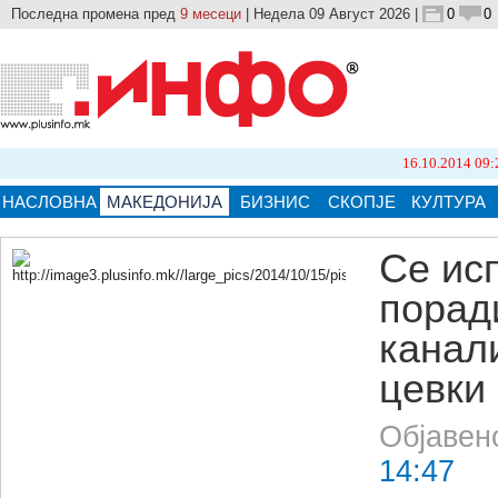
Последна промена пред
9 месеци
| Недела 09 Август 2026 |
0
0
16.10.2014 09:21
Бројот 
НАСЛОВНА
МАКЕДОНИЈА
БИЗНИС
СКОПЈЕ
КУЛТУРА
Се ис
порад
Кликнете на сликата за поголема верзија.
канал
цевки
Објавен
14:47