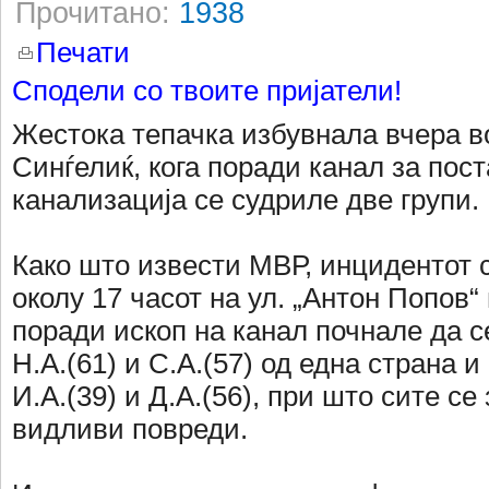
Прочитано:
1938
Печати
Сподели со твоите пријатели!
Жестока тепачка избувнала вчера в
Синѓелиќ, кога поради канал за пос
канализација се судриле две групи.
Како што извести МВР, инцидентот 
околу 17 часот на ул. „Антон Попов“ 
поради ископ на канал почнале да се
Н.А.(61) и С.А.(57) од една страна и
И.А.(39) и Д.А.(56), при што сите се
видливи повреди.