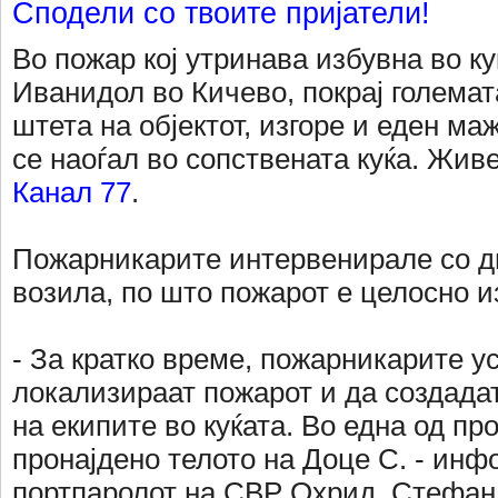
Сподели со твоите пријатели!
Во пожар кој утринава избувна во ку
Иванидол во Кичево, покрај големат
штета на објектот, изгоре и еден маж
се наоѓал во сопствената куќа. Жив
Канал 77
.
Пожарникарите интервенирале со д
возила, по што пожарот е целосно из
- За кратко време, пожарникарите у
локализираат пожарот и да создадат
на екипите во куќата. Во една од п
пронајдено телото на Доце С. - ин
портпаролот на СВР Охрид, Стефан