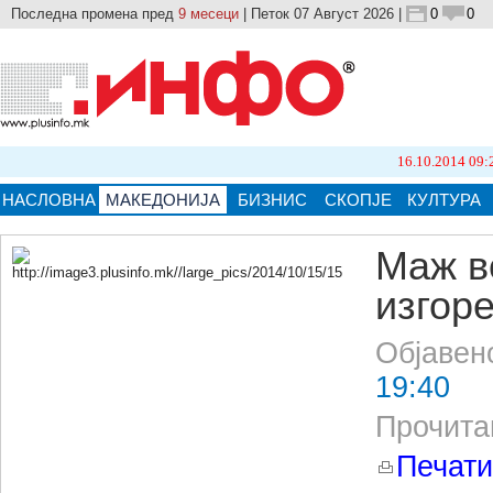
Последна промена пред
9 месеци
| Петок 07 Август 2026 |
0
0
16.10.2014 09:21
Бројот 
НАСЛОВНА
МАКЕДОНИЈА
БИЗНИС
СКОПЈЕ
КУЛТУРА
Маж в
изгоре
Кликнете на сликата за поголема верзија.
Објавен
19:40
Прочита
Печати