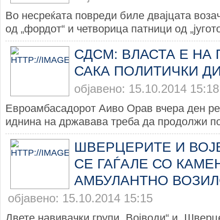
Во несреќата повреди биле двајцата возач
од „фордот“ и четворица патници од „југото“
СДСМ: ВЛАСТА Е НА
САКА ПОЛИТИЧКИ Д
објавено: 15.10.2014 15:18
Евроамбасадорот Аиво Орав вчера ден ре
иднина на државава треба да продолжи по
ШВЕРЦЕРИТЕ И ВОЈ
СЕ ГАЃАЛЕ СО КАМЕ
АМБУЛАНТНО ВОЗИ
објавено: 15.10.2014 15:15
Двете навивачки групи „Војводи“ и „Шверц