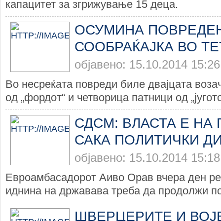
капацитет за згрижување 15 деца.
ОСУМИНА ПОВРЕДЕ
СООБРАЌАЈКА ВО Т
објавено: 15.10.2014 15:26
Во несреќата повреди биле двајцата возач
од „фордот“ и четворица патници од „југото“
СДСМ: ВЛАСТА Е НА
САКА ПОЛИТИЧКИ Д
објавено: 15.10.2014 15:18
Евроамбасадорот Аиво Орав вчера ден ре
иднина на државава треба да продолжи по
ШВЕРЦЕРИТЕ И ВОЈ