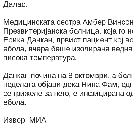
Далас.
Медицинската сестра Амбер Винсон
Презвитеријанска болница, која го 
Ерика Данкан, првиот пациент кој в
ебола, вчера беше изолирана ведна
висока темпeратура.
Данкан почина на 8 октомври, а бол
неделата објави дека Нина Фам, едн
се грижеле за него, е инфицирана о
ебола.
Извор: МИА