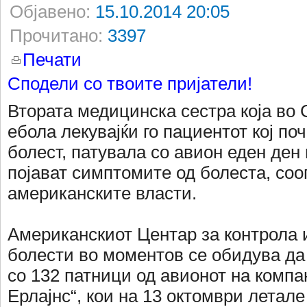
Објавено:
15.10.2014 20:05
Прочитано:
3397
Печати
Сподели со твоите пријатели!
Втората медицинска сестра која во 
ебола лекувајќи го пациентот кој по
болест, патувала со авион еден ден 
појават симптомите од болеста, со
американските власти.
Американскиот Центар за контрола 
болести во моментов се обидува да 
со 132 патници од авионот на компа
Ерлајнс“, кои на 13 oктомври летал