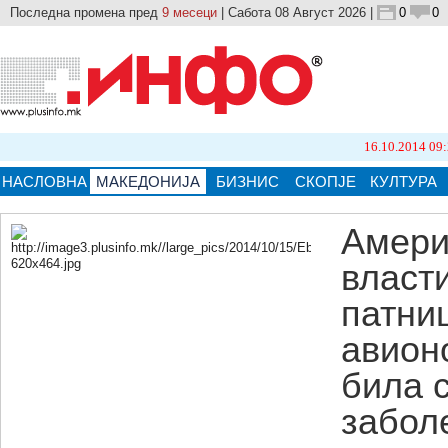
Последна промена пред
9 месеци
| Сабота 08 Август 2026 |
0
0
16.10.2014 09:21
Бројот
НАСЛОВНА
МАКЕДОНИЈА
БИЗНИС
СКОПЈЕ
КУЛТУРА
Амери
власти
Кликнете на сликата за поголема верзија.
патни
авионо
била 
забол