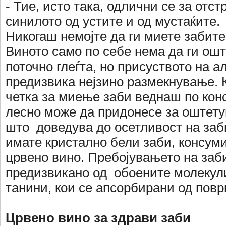
- Тие, исто така, одлични се за отс
синилото од устите и од мустаќите.
Никогаш немојте да ги миете забите
Виното само по себе нема да ги ошт
поточно глеѓта, но присуството на а
предизвика нејзино размекнување. 
четка за миење заби веднаш по ко
лесно може да придонесе за оштету
што доведува до осетливост на заби
имате кристално бели заби, консум
црвено вино. Пребојувањето на заб
предизвикано од обоените молекули
танини, кои се апсорбирани од повр
Црвено вино за здрави заби