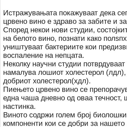
Истражувањата покажуваат дека се
црвено вино е здраво за забите и за
Според некои нови студии, состојки
на белото вино, познати како полѕпх
уништуваат бактериите кои предизв
воспаление на непцата.
Неколку научни студии потврдуваат 
намалува лошиот холестерол (лдл), 
добриот холестерол(хдл).
Пиењето црвено вино се препорачув
една чаша дневно од оваа течност, 
настинка.
Виното содржи голем број биолошки
компоненти кои се добри за нашето 