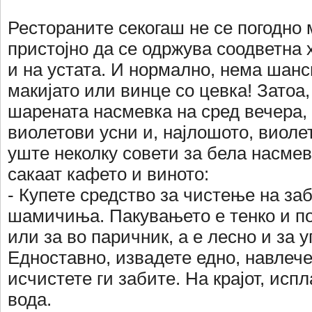
Рестораните секогаш не се погодно 
пристојно да се одржува соодветна 
и на устата. И нормално, нема шанс
макијато или винце со цевка! Затоа, 
шарената насмевка на сред вечера,
виолетови усни и, најлошото, виоле
уште неколку совети за бела насмевк
сакаат кафето и виното:
- Купете средство за чистење на за
шамичиња. Пакувањето е тенко и по
или за во паричник, а е лесно и за у
Едноставно, извадете едно, навлечет
исчистете ги забите. На крајот, испл
вода.