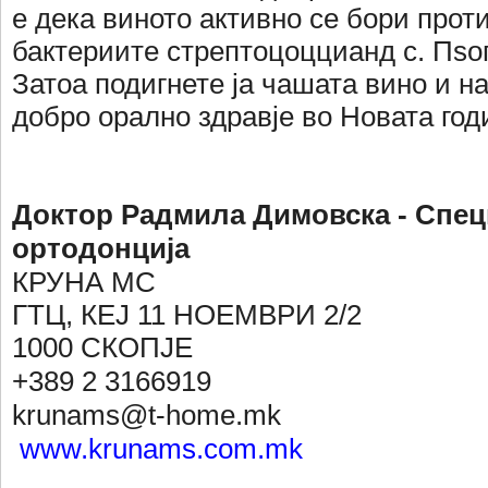
е дека виното активно се бори прот
бактериите стрептоцоццианд с. Пѕог
Затоа подигнете ја чашата вино и н
добро орално здравје во Новата год
Доктор Радмила Димовска - Спец
ортодонција
КРУНА МС
ГТЦ, КЕЈ 11 НОЕМВРИ 2/2
1000 СКОПЈЕ
+389 2 3166919
krunams@t-home.mk
www.krunams.com.mk