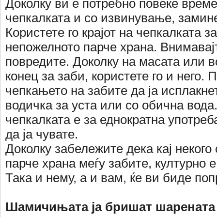
Доколку ви е потребно повеќе време
чепкалката и со извинување, замине
Користете го крајот на чепкалката за
непожелното парче храна. Внимавајт
повредите. Доколку на масата или в
конец за заби, користете го и него. 
чепкањето на забите да ја исплакне
водичка за уста или со обична вода
чепкалката е за еднократна употреба
да ја чувате.
Доколку забележите дека кај некого
парче храна меѓу забите, културно е
Така и нему, а и вам, ќе ви биде поп
Шамичињата ја бришат шарената