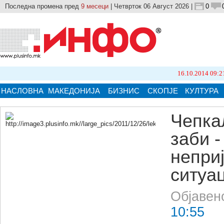
Последна промена пред
9 месеци
| Четврток 06 Август 2026 |
0
16.10.2014 09:21
Бројот 
НАСЛОВНА
МАКЕДОНИЈА
БИЗНИС
СКОПЈЕ
КУЛТУРА
Чепка
заби -
Кликнете на сликата за поголема верзија.
непри
ситуа
Објавен
10:55