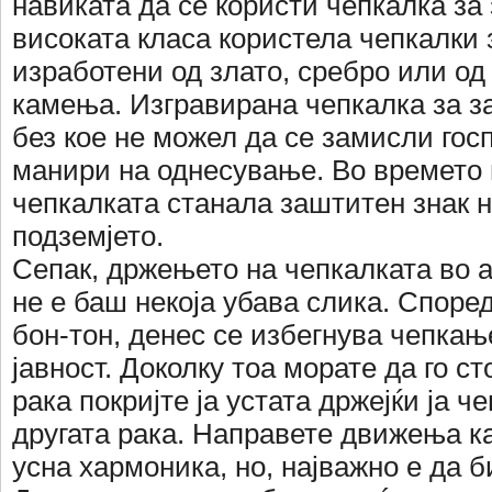
навиката да се користи чепкалка за
високата класа користела чепкалки 
изработени од злато, сребро или од
камења. Изгравирана чепкалка за з
без кое не можел да се замисли гос
манири на однесување. Во времето 
чепкалката станала заштитен знак н
подземјето.
Сепак, држењето на чепкалката во а
не е баш некоја убава слика. Споре
бон-тон, денес се избегнува чепкањ
јавност. Доколку тоа морате да го ст
рака покријте ја устата држејќи ја ч
другата рака. Направете движења ка
усна хармоника, но, најважно е да б