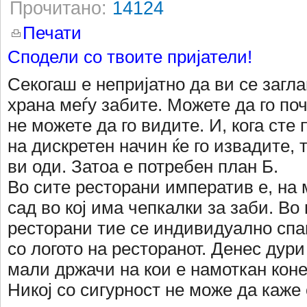
Прочитано:
14124
Печати
Сподели со твоите пријатели!
Секогаш е непријатно да ви се загл
храна меѓу забите. Можете да го по
не можете да го видите. И, кога сте
на дискретен начин ќе го извадите, 
ви оди. Затоа е потребен план Б.
Во сите ресторани императив е, на 
сад во кој има чепкалки за заби. Во
ресторани тие се индивидуално спа
со логото на ресторанот. Денес дури
мали држачи на кои е намоткан коне
Никој со сигурност не може да каже 