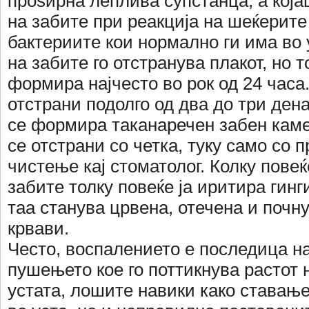
проѕирна леплива супстанца, а кој
на забите при реакција на шеќерите
бактериите кои нормално ги има во
на забите го отстранува плакот, но т
формира најчесто во рок од 24 часа.
отстрани подолго од два до три дена
се формира таканаречен забен каме
се отстрани со четка, туку само со
чистење кај стоматолог. Колку повеќ
забите толку повеќе ја иритира гин
таа станува црвена, отечена и почн
крвави.
Често, воспалението е последица на
пушењето кое го поттикнува растот 
устата, лошите навики како ставањ