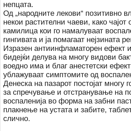
непцата.
Од „народните лекови“ позитивно в
некои растителни чаеви, како чајот
камилица кои го намалуваат воспал
гингивата и ја помагаат нејзината ре
Изразен антиинфламаторен ефект 
бидејќи делува на многу видови бак
воедно има и благ анестетски ефект
ублажуваат симптомите од воспале
Денеска на пазарот постојат многу 
за спречување и отстранување на п
воспаленија во форма на забни паст
плакнење на устата и забите, табле
слично.