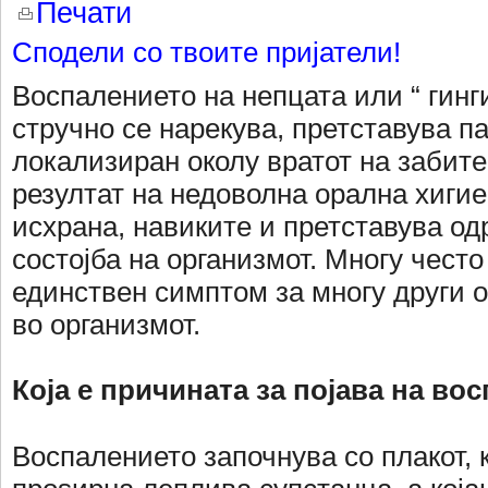
Печати
Сподели со твоите пријатели!
Воспалението на непцата или “ гинги
стручно се нарекува, претставува п
локализиран околу вратот на забите.
резултат на недоволна орална хигие
исхрана, навиките и претставува од
состојба на организмот. Многу често
единствен симптом за многу други
во организмот.
Која е причината за појава на во
Воспалението започнува со плакот, 