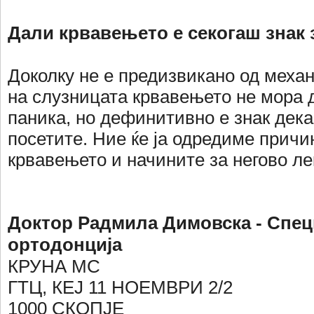
Дали крвавењето е секогаш знак 
Доколку не е предизвикано од меха
на слузницата крвавењето не мора д
паника, но дефинитивно е знак дека
посетите. Ние ќе ја одредиме причи
крвавењето и начините за негово л
Доктор Радмила Димовска - Спец
ортодонција
КРУНА МС
ГТЦ, КЕЈ 11 НОЕМВРИ 2/2
1000 СКОПЈЕ