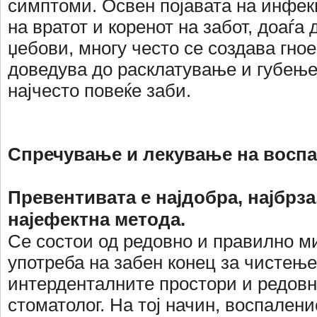
симптоми. Освен појавата на инфек
на вратот и коренот на забот, доаѓ
џебови, многу често се создава гное
доведува до расклатување и губење
најчесто повеќе заби.
Спречување и лекување на восп
Превентивата е најдобра, најбрза
најефектна метода.
Се состои од редовно и правилно м
употреба на забен конец за чистење
интерденталните простори и редовн
стоматолог. На тој начин, воспалени