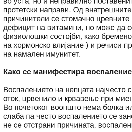
во уста, но и неправилно поставени
протетски направи. Од внатрешните
причинители се стомачно цревните
дефицит на витамини, но може да се
физиолошки состојби, како бременос
на хормонско влијание ) и речиси пр
на намален имунитет.
Како се манифестира воспалени
Воспалението на непцата најчесто 
оток, црвенило и крвавење при мие
Во почетокот воопшто нема болка ил
слаба па често воспалението се за
не се отстрани причината, воспале