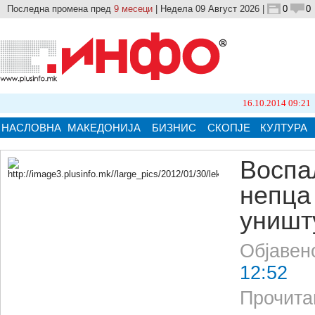
Последна промена пред
9 месеци
| Недела 09 Август 2026 |
0
0
16.10.2014 09:21
Бројот на 
НАСЛОВНА
МАКЕДОНИЈА
БИЗНИС
СКОПЈЕ
КУЛТУРА
Воспа
непца
Кликнете на сликата за поголема верзија.
уништ
Објавен
12:52
Прочита