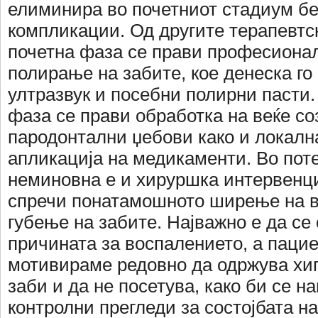
елиминира во почетниот стадиум бе
компликации. Од другите терапевтс
почетна фаза се прави професиона
полирање на забите, кое денеска го
ултразвук и посебни полирни пасти
фаза се прави обработка на веќе с
пародонтални џебови како и локалн
апликација на медикаменти. Во пот
неминовна е и хируршка интервенци
спречи понатамошното ширење на в
губење на забите. Најважно е да се
причината за воспалението, а пацие
мотивираме редовно да одржува хиг
заби и да не посетува, како би се н
контролни прегледи за состојбата на