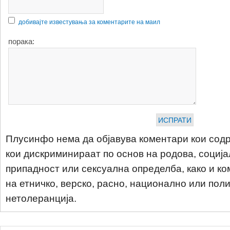
добивајте известувања за коментарите на маил
порака:
Плусинфо нема да објавува коментари кои содр
кои дискриминираат по основ на родова, соција
припадност или сексуална определба, како и ко
на етничко, верско, расно, национално или пол
нетолеранција.