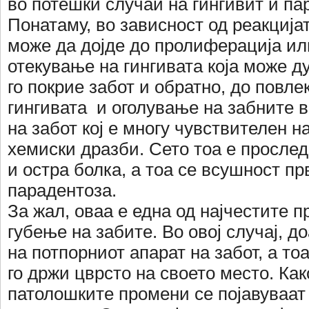
во потешки случаи на гингивит и па
Понатаму, во зависност од реакцијат
може да дојде до пролиферација и
отекување на гингивата која може д
го покрие забот и обратно, до повл
гингивата и оголување на забните в
на забот кој е многу чувствителен н
хемиски дразби. Сето тоа е прослед
и остра болка, а тоа се всушност пр
парадентоза.
За жал, оваа е една од најчестите п
губење на забите. Во овој случај, д
на потпорниот апарат на забот, а тоа
го држи цврсто на своето место. Как
патолошките промени се појавуваат