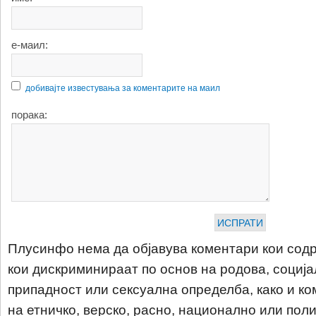
е-маил:
добивајте известувања за коментарите на маил
порака:
Плусинфо нема да објавува коментари кои содр
кои дискриминираат по основ на родова, соција
припадност или сексуална определба, како и ко
на етничко, верско, расно, национално или пол