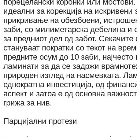
порецелански коронки или мостови.
идеални за корекција на искривени 
прикривање на обезбоени, истроше
заби, со милиметарска дебелина и 
за предниот дел од забот. Секачите 
стануваат пократки со текот на врем
предните осум до 10 заби, најчесто
ламинати за да се задржи врамноте
природен изглед на насмевката. Ла
еднократна инвестиција, од финанс
аспект и затоа е од основна важнос
грижа за нив.
Парцијални протези