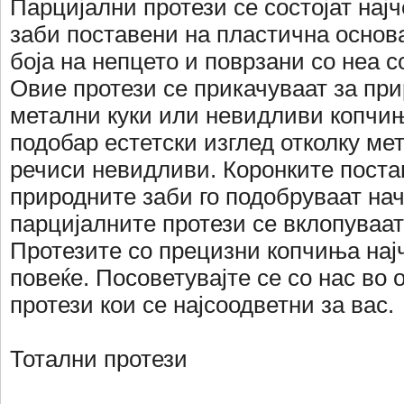
Парцијални протези се состојат нај
заби поставени на пластична основ
боја на непцето и поврзани со неа 
Овие протези се прикачуваат за при
метални куки или невидливи копчи
подобар естетски изглед отколку мет
речиси невидливи. Коронките поста
природните заби го подобруваат нач
парцијалните протези се вклопуваат
Протезите со прецизни копчиња нај
повеќе. Посоветувајте се со нас во 
протези кои се најсоодветни за вас.
Тотални протези