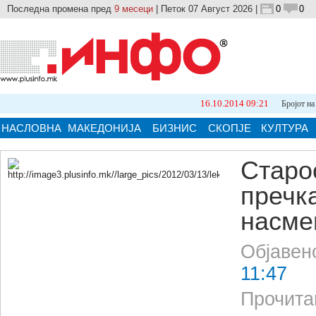
Последна промена пред
9 месеци
| Петок 07 Август 2026 |
0
0
16.10.2014 09:21
Бројот на природни кат
НАСЛОВНА
МАКЕДОНИЈА
БИЗНИС
СКОПЈЕ
КУЛТУРА
Старо
пречк
Кликнете на сликата за поголема верзија.
насме
Објавен
11:47
Прочита