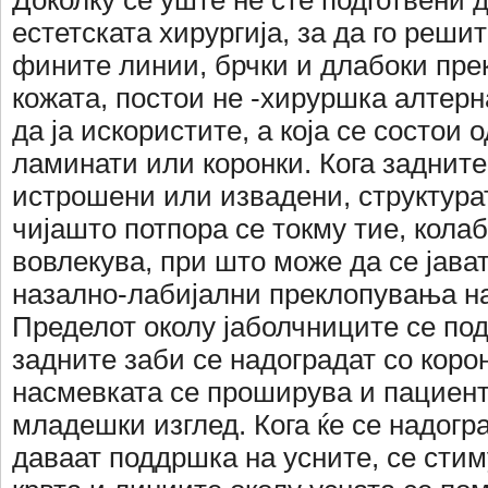
Доколку се уште не сте подготвени д
естетската хирургија, за да го реши
фините линии, брчки и длабоки пр
кожата, постои не -хируршка алтерн
да ја искористите, а која се состои 
ламинати или коронки. Кога задните
истрошени или извадени, структура
чијашто потпора се токму тие, кола
вовлекува, при што може да се јава
назално-лабијални преклопувања на
Пределот околу јаболчниците се под
задните заби се надоградат со корон
насмевката се проширува и пациен
младешки изглед. Кога ќе се надогр
даваат поддршка на усните, се стим