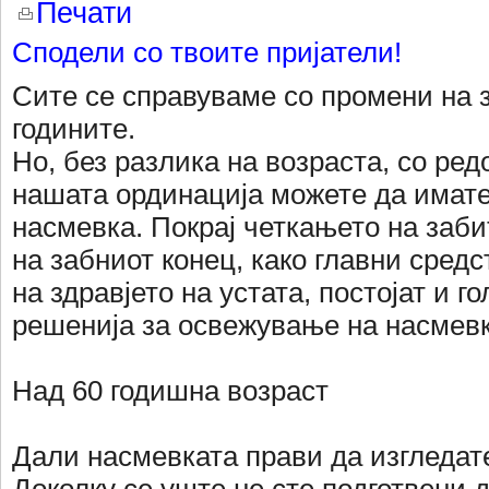
Печати
Сподели со твоите пријатели!
Сите се справуваме со промени на з
годините.
Но, без разлика на возраста, со ред
нашата ординација можете да имате
насмевка. Покрај четкањето на заб
на забниот конец, како главни сред
на здравјето на устата, постојат и г
решенија за освежување на насмевк
Над 60 годишна возраст
Дали насмевката прави да изгледат