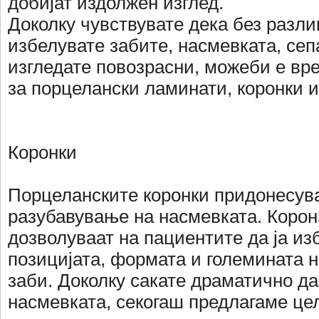
добијат издолжен изглед.
Доколку чувствувате дека без разлик
избелувате забите, насмевката, сеп
изгледате повозрасни, можеби е вр
за порцелански ламинати, коронки 
Коронки
Порцеланските коронки придонесува
разубавување на насмевката. Корон
дозволуваат на пациентите да ја изб
позицијата, формата и големината 
заби. Доколку сакате драматично да
насмевката, секогаш предлагаме це