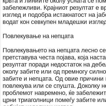
крвта и линиите околу усната се по
забележливи. Крајниот резултат е 
изглед и подобра истакнатост на ја
водат кон севкупен младешки изглед
Повлекување на непцата
Повлекувањето на непцата лесно с
претставува честа појава, која наст
резултат поради недостаток на дебе
околу забите или од премногу силно
забите и непцата. Од овие причини 
повлекува или се спушта. Доколку н
проблемот навремено, ќе забележи
црни триаголници помеѓу забите или