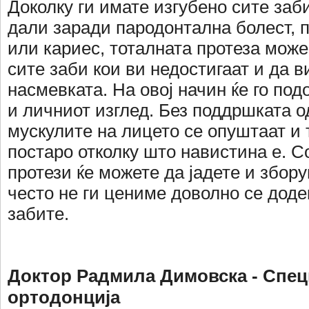
Доколку ги имате изгубено сите заби
дали заради пародонтална болест, 
или кариес, тоталната протеза може
сите заби кои ви недостигаат и да в
насмевката. На овој начин ќе го под
и личниот изглед. Без поддршката о
мускулите на лицето се опуштаат и 
постаро отколку што навистина е. С
протези ќе можете да јадете и збору
често не ги цениме доволно се доде
забите.
Доктор Радмила Димовска - Спец
ортодонција