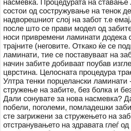
насмевка. Процедурата на ставање
состои од состружување на тенок де
надворешниот слој на забот т.е емајл
после што се прави модел од забите
носи привремени ламинати додека с
трајните (неговите. Откако ќе се под
ламинати, тие се поставуваат на заб
начин забите добиваат поубав изгл
цврстина. Целосната процедура тра
Ултра тенки порцелански ламинати -
стружење на забите, без болка и без
Дали сонувате за нова насмевка? Д
побели, поголеми, помладешки заби
сте загрижени за стружењето на заб
отстранувањето на здравата глеѓ од