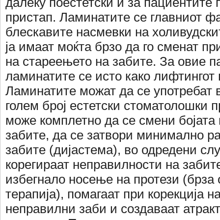
далеку поестетски и за пациентит
пристап. Ламинатите се главниот фа
блескавите насмевки на холивудскит
ја имаат моќта брзо да го сменат п
на стареењето на забите. За овие п
ламинатите се исто како лифтингот 
Ламинатите можат да се употребат
голем број естетски стоматолошки 
може комплетно да се смени бојата
забите, да се затвори минимално ра
забите (дијастема), во одредени сл
корегираат неправилности на забите
избегнало носење на протези (брза 
терапија), помагаат при корекција н
неправилни заби и создаваат атрак