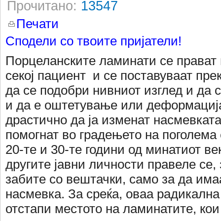
Прочитано:
13547
Печати
Сподели со твоите пријатели!
Порцеланските ламинати се прават
секој пациент и се поставуваат пре
да се подобри нивниот изглед и да с
и да е оштетување или деформациј
драстично да ја изменат насмевката
помогнат во градењето на поголема
20-те и 30-те години од минатиот ве
другите јавни личности правеле се, 
забите со вештачки, само за да има
насмевка. За среќа, оваа радикална
отстапи местото на ламинатите, кои