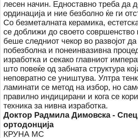
лесен начин. Едноставно треба да д
ординација и ние безболно ќе ги от
Со безметалната керамика, естетска
се доближи до своето совршенство
беше следниот чекор во развојот да
побезболна и понеинвазивна процед
изработка и секако главниот императ
што повеќе од забната структура ко
неповратно се уништува. Ултра тен
ламинати се метод на избор, но само
правилно индицирани и кога се кор
техника за нивна изработка.
Доктор Радмила Димовска - Спец
ортодонција
КРУНА МС