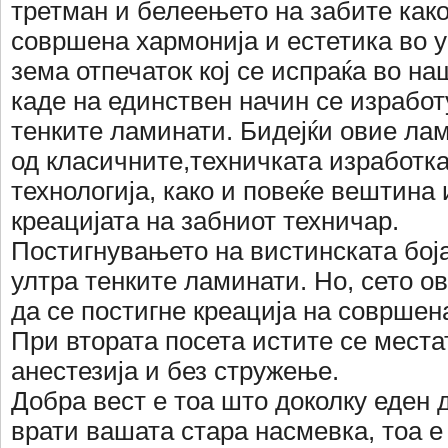
третман и белеењето на забите како
совршена хармонија и естетика во у
зема отпечаток кој се испраќа во н
каде на единствен начин се изработ
тенките ламинати. Бидејќи овие ла
од класичните,техничката изработка
технологија, како и повеќе вештина 
креацијата на забниот техничар.
Постигнувањето на вистинската боја
ултра тенките ламинати. Но, сето ов
да се постигне креација на совршен
При втората посета истите се места
анестезија и без стружење.
Добра вест е тоа што доколку еден 
врати вашата стара насмевка, тоа е