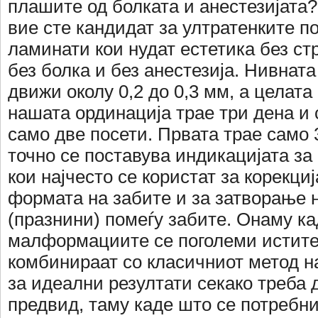
плашите од болката и анестезијата?
вие сте кандидат за ултратенките п
ламинати кои нудат естетика без ст
без болка и без анестезија. Нивнат
движи околу 0,2 до 0,3 мм, а целата
нашата ординација трае три дена и 
само две посети. Првата трае само 
точно се поставува индикацијата за
кои најчесто се користат за корекциј
формата на забите и за затворање 
(празнини) помеѓу забите. Онаму к
малформациите се поголеми истите
комбинираат со класичниот метод на
за идеални резултати секако треба 
предвид, таму каде што се потребн