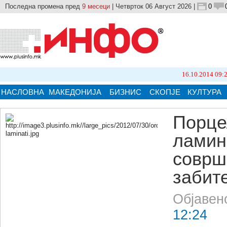
Последна промена пред
9 месеци
| Четврток 06 Август 2026 |
0
16.10.2014 09:21
Бројот н
НАСЛОВНА
МАКЕДОНИЈА
БИЗНИС
СКОПЈЕ
КУЛТУРА
Порце
ламин
Кликнете на сликата за поголема верзија.
соврш
забит
Објавен
12:24